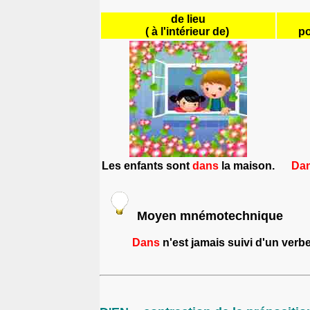
de
lieu
( à l'intérieur de)
po
Les enfants sont
dans
la maison.
Dan
Moyen mnémotechnique
Dans
n'est jamais suivi d'un verbe