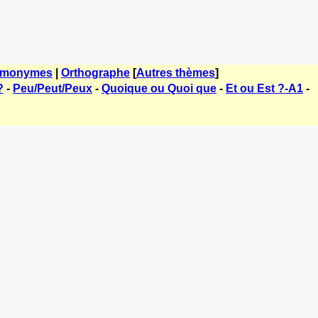
monymes
|
Orthographe
[
Autres thèmes
]
?
-
Peu/Peut/Peux
-
Quoique ou Quoi que
-
Et ou Est ?-A1
-