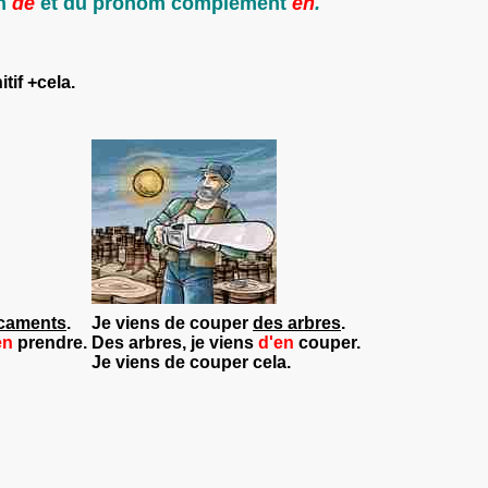
on
de
et du pronom complément
en
.
itif +cela
.
caments
.
Je viens de couper
des arbres
.
en
prendre.
Des arbres, je viens
d'en
couper.
Je viens
de
couper
cela.