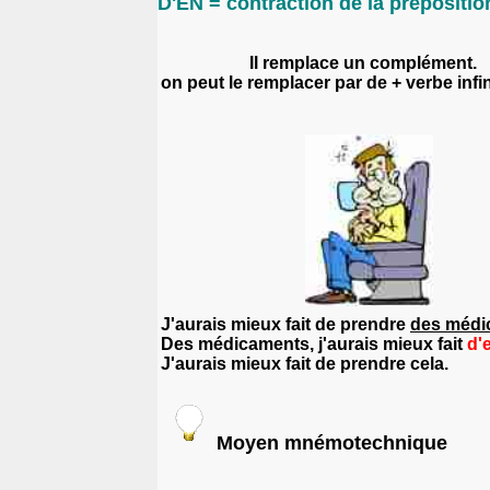
D'EN = contraction de la prépositi
Il remplace un complément.
on peut le remplacer par
de + verbe infin
J'aurais mieux fait de prendre
des médi
Des médicaments, j'aurais mieux fait
d'
J'aurais mieux fait
de
prendre
cela
.
Moyen mnémotechnique