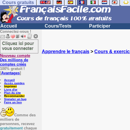
Cours gratuits
Accueil
Cours/Tests
Participer
Connectez-vous !
Cliquez ici pour
vous connecter
Apprendre le français
>
Cours & exercic
Nouveau compte
Des millions de
comptes créés
100% gratuit !
[
Avantages
]
Accueil
Accès rapides
Imprimer
Livre d'or
Plan du site
Recommander
Signaler un bug
Faire un lien
Comme des
milliers de
personnes, recevez
gratuitement
chaque