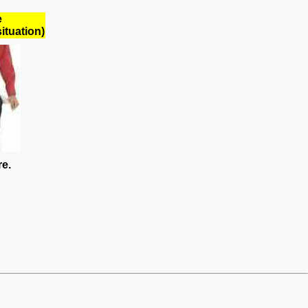
e
situation)
re.