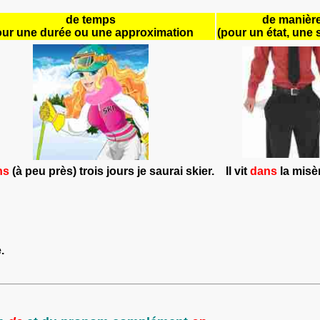
de
temps
de
manièr
ur une durée ou
une approximation
(pour un état, une 
s
(à peu près)
trois
jours je saurai skier.
Il vit
dans
la misè
.