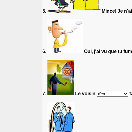
5.
Mince! Je n'ai 
6.
Oui, j'ai vu que tu fu
7.
Le voisin
f