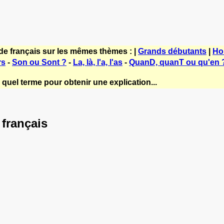
de français sur les mêmes thèmes : |
Grands débutants
|
Ho
rs
-
Son ou Sont ?
-
La, là, l'a, l'as
-
QuanD, quanT ou qu'en 
quel terme pour obtenir une explication...
 français