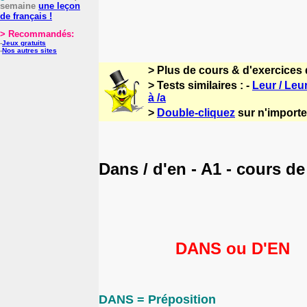
semaine
une leçon
de français !
> Recommandés:
-
Jeux gratuits
-
Nos autres sites
> Plus de cours & d'exercices 
> Tests similaires : -
Leur / Leu
à /a
>
Double-cliquez
sur n'importe 
Dans / d'en - A1 - cours de
DANS ou D'EN
DANS = Préposition