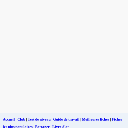
Accueil
|
Club
|
Test de niveau
|
Guide de travail
|
Meilleures fiches
|
Fiches
les plus populaires
|
Partager
|
Livre d'or