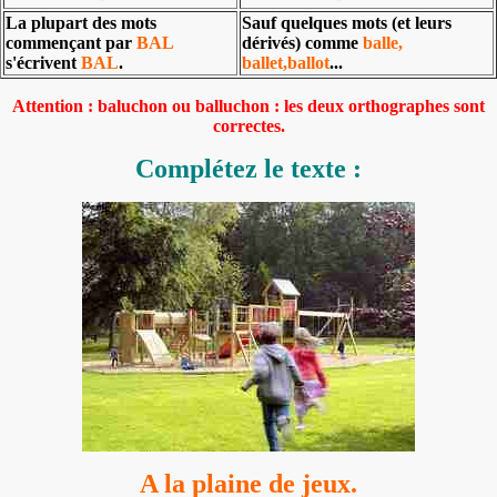
La plupart des mots
Sauf quelques mots (et leurs
commençant par
BAL
dérivés) comme
balle,
s'écrivent
BAL
.
ballet,ballot
...
Attention : baluchon ou balluchon : les deux orthographes sont
correctes.
Complétez le texte :
A la plaine de jeux.