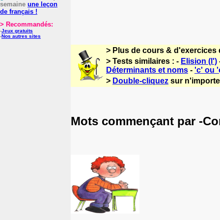
semaine
une leçon
de français !
> Recommandés:
-
Jeux gratuits
-
Nos autres sites
> Plus de cours & d'exercices 
> Tests similaires : -
Elision (l')
Déterminants et noms
-
'c' ou '
>
Double-cliquez
sur n'importe 
Mots commençant par -Cor 