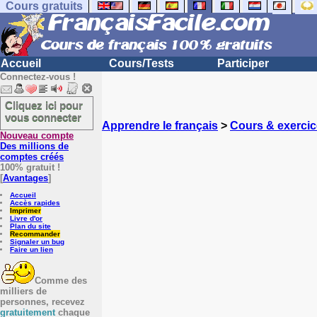
Cours gratuits
Accueil
Cours/Tests
Participer
Connectez-vous !
Cliquez ici pour
vous connecter
Apprendre le français
>
Cours & exercic
Nouveau compte
Des millions de
comptes créés
100% gratuit !
[
Avantages
]
Accueil
Accès rapides
Imprimer
Livre d'or
Plan du site
Recommander
Signaler un bug
Faire un lien
Comme des
milliers de
personnes, recevez
gratuitement
chaque