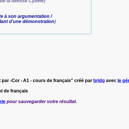
 de la déesse Cybèle)
te à son argumentation /
ant d'une démonstration
)
ar -Cor - A1 - cours de français" créé par
bridg
avec
le gé
t de français
pte
pour sauvegarder votre résultat.