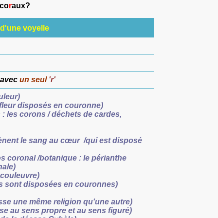
 co
r
aux?
 d'une voyelle
 avec
un seul
'r'
uleur)
fleur disposés en couronne)
 : les corons / déchets de cardes,
ènent le sang au cœur /qui est disposé
s coronal /botanique : le périanthe
nale)
e couleuvre)
rs sont disposées en couronnes)
sse une même religion qu'une autre)
ise au sens propre et au sens figuré)