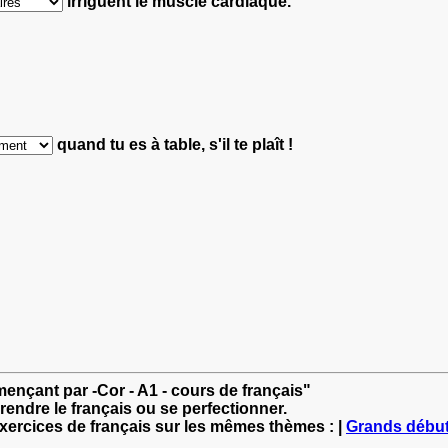
irriguent le muscle cardiaque.
quand tu es à table, s'il te plaît !
ençant par -Cor - A1 - cours de français"
rendre le français ou se perfectionner.
exercices de français sur les mêmes thèmes : |
Grands débu