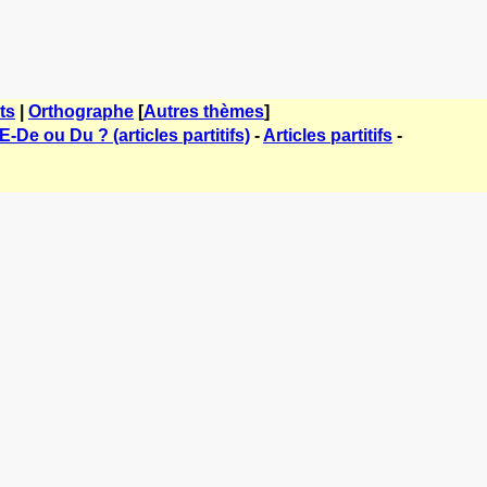
ts
|
Orthographe
[
Autres thèmes
]
E-De ou Du ? (articles partitifs)
-
Articles partitifs
-