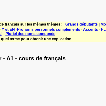
de français sur les mêmes thèmes : |
Grands débutants
|
Mo
-
Y et EN -Pronoms personnels compléments
-
Accents
-
FL
ç'
-
Pluriel des noms composés
quel terme pour obtenir une explication...
- A1 - cours de français