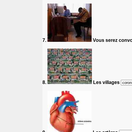
7.
Vous serez convo
8.
Les villages