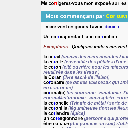
Me co
rr
igerez-vous mon exposé sur les
Mots commençant par
Cor
suivi
s'écrivent en général avec
deux
r
Un co
rr
espondant, une co
rr
ection ...
Exceptions
: Quelques mots s'écrivent
le co
r
ail
(animal des mers chaudes / co
la co
r
olle
(ensemble des pétales d'une 
le co
r
on
(cité ouvrière pour les mineurs
réutilisés dans les tissus )
le Co
r
an
(livre sacré de l'Islam)
co
r
onaire
(se dit des vaisseaux qui am
en couronne)
co
r
onal(e)
(en couronne ->anatomie: l'o
coronal/astronomie : atmosphère coro
la co
r
onelle
(Tringle de métal / sorte d
la co
r
onille
(légumineuse dont les fleu
la co
r
iandre
(épice)
un co
re
ligionnaire
(personne qui profe
être co
r
iace
(dur (comme du cuir) s'util