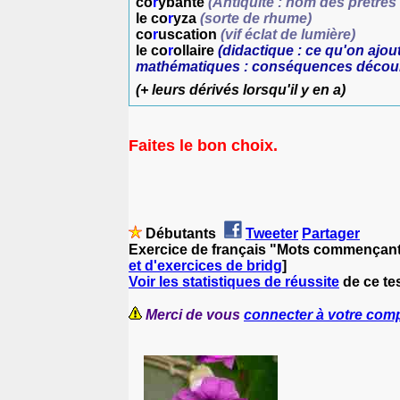
co
r
ybante
(
Antiquité : nom des prêtres
le co
r
yza
(sorte de rhume)
co
r
uscation
(vif éclat de lumière)
le co
r
ollaire
(didactique : ce qu'on ajou
mathématiques : conséquences découl
(+ leurs dérivés lorsqu'il y en a)
Faites le bon choix.
Débutants
Tweeter
Partager
Exercice de français "Mots commençant p
et d'exercices de bridg
]
Voir les statistiques de réussite
de ce tes
Merci de vous
connecter à votre com