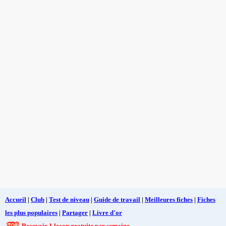
Accueil
|
Club
|
Test de niveau
|
Guide de travail
|
Meilleures fiches
|
Fiches
les plus populaires
|
Partager
|
Livre d'or
Recevoir 1 leçon gratuite par semaine