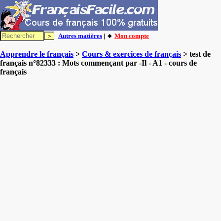
Autres matières
| 🔸
Mon compte
Apprendre le français
>
Cours & exercices de français
> test de
français n°82333 : Mots commençant par -Il - A1 - cours de
français