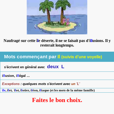
Naufragé sur cette î
l
e déserte, il ne se faisait pas d'i
ll
usions. Il y
resterait longtemps.
Mots commençant par
Il
(suivis d'une voyelle)
deux
L
s'écrivent en général avec
i
ll
usion, i
ll
égal ...
Exceptions
: quelques mots s'écrivent avec
un
'L'
île
, î
l
et, î
l
ot, î
l
otier, i
l
éon, i
l
iaque (et les mots de la même famille)
Faites le bon choix.