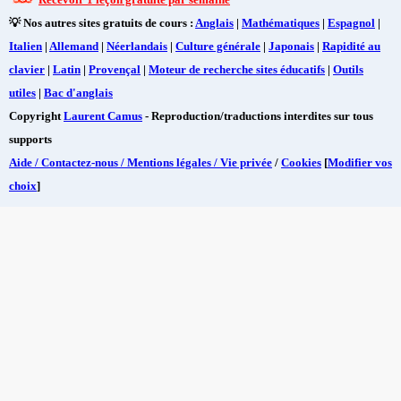
💡 Nos autres sites gratuits de cours :
Anglais
|
Mathématiques
|
Espagnol
|
Italien
|
Allemand
|
Néerlandais
|
Culture générale
|
Japonais
|
Rapidité au
clavier
|
Latin
|
Provençal
|
Moteur de recherche sites éducatifs
|
Outils
utiles
|
Bac d'anglais
Copyright
Laurent Camus
- Reproduction/traductions interdites sur tous
supports
Aide / Contactez-nous / Mentions légales / Vie privée
/
Cookies
[
Modifier vos
choix
]