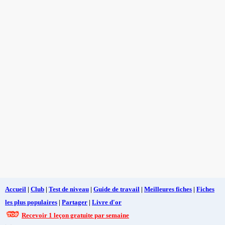
Accueil
|
Club
|
Test de niveau
|
Guide de travail
|
Meilleures fiches
|
Fiches
les plus populaires
|
Partager
|
Livre d'or
Recevoir 1 leçon gratuite par semaine