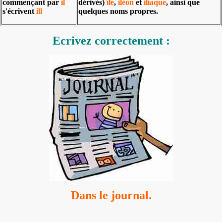
commençant par
il
dérivés)
île
,
iléon
et
iliaque
, ainsi que
s'écrivent
ill
quelques noms propres.
Ecrivez correctement :
Dans le journal.