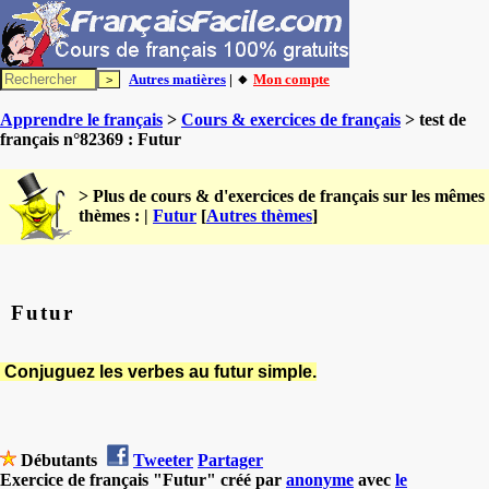
Autres matières
| 🔸
Mon compte
Apprendre le français
>
Cours & exercices de français
> test de
français n°82369 : Futur
> Plus de cours & d'exercices de français sur les mêmes
thèmes : |
Futur
[
Autres thèmes
]
Futur
Conjuguez les verbes au futur simple.
Débutants
Tweeter
Partager
Exercice de français "Futur" créé par
anonyme
avec
le