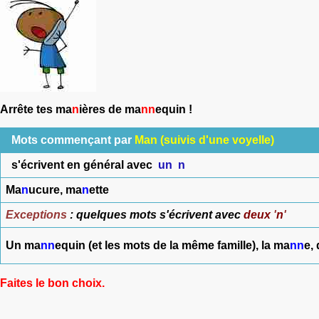
Arrête tes ma
n
ières de ma
nn
equin !
Mots commençant par
Man (suivis d'une voyelle)
s'écrivent en général avec
un
n
Ma
n
ucure, ma
n
ette
Exceptions
: quelques mots s'écrivent avec
deux
'
n
'
Un ma
nn
equin (et les mots de la même famille), la ma
nn
e,
Faites le bon choix.