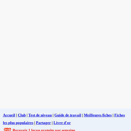
Accueil
|
Club
|
Test de niveau
|
Guide de travail
|
Meilleures fiches
|
Fiches
les plus populaires
|
Partager
|
Livre d'or
Recevoir 1 leçon gratuite par semaine