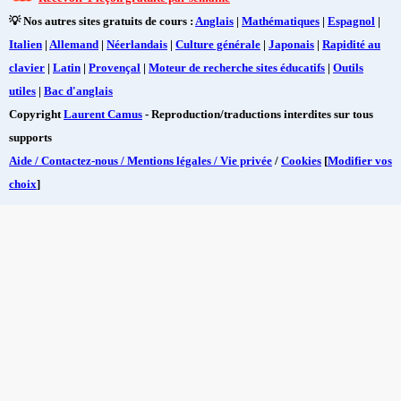
💡 Nos autres sites gratuits de cours :
Anglais
|
Mathématiques
|
Espagnol
|
Italien
|
Allemand
|
Néerlandais
|
Culture générale
|
Japonais
|
Rapidité au
clavier
|
Latin
|
Provençal
|
Moteur de recherche sites éducatifs
|
Outils
utiles
|
Bac d'anglais
Copyright
Laurent Camus
- Reproduction/traductions interdites sur tous
supports
Aide / Contactez-nous / Mentions légales / Vie privée
/
Cookies
[
Modifier vos
choix
]