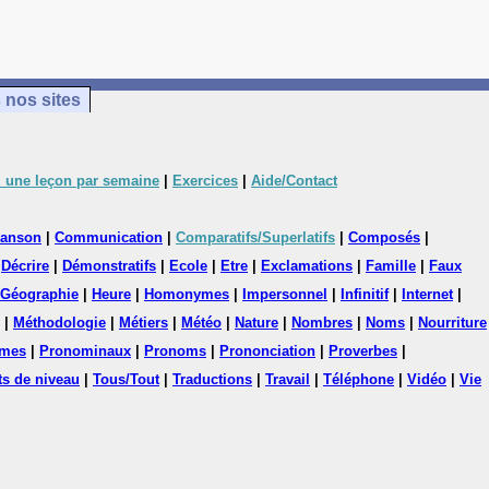
 nos sites
 une leçon par semaine
|
Exercices
|
Aide/Contact
anson
|
Communication
|
Comparatifs/Superlatifs
|
Composés
|
|
Décrire
|
Démonstratifs
|
Ecole
|
Etre
|
Exclamations
|
Famille
|
Faux
Géographie
|
Heure
|
Homonymes
|
Impersonnel
|
Infinitif
|
Internet
|
|
Méthodologie
|
Métiers
|
Météo
|
Nature
|
Nombres
|
Noms
|
Nourriture
mes
|
Pronominaux
|
Pronoms
|
Prononciation
|
Proverbes
|
ts de niveau
|
Tous/Tout
|
Traductions
|
Travail
|
Téléphone
|
Vidéo
|
Vie