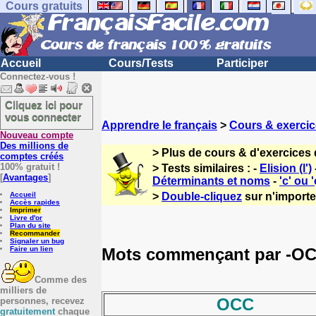
Cours gratuits
Accueil
Cours/Tests
Participer
Connectez-vous !
Cliquez ici pour
vous connecter
Apprendre le français
>
Cours & exercic
Nouveau compte
Des millions de
> Plus de cours & d'exercices 
comptes créés
100% gratuit !
> Tests similaires : -
Elision (l')
[
Avantages
]
Déterminants et noms
-
'c' ou '
Accueil
>
Double-cliquez
sur n'importe 
Accès rapides
Imprimer
Livre d'or
Plan du site
Recommander
Signaler un bug
Mots commençant par -OC -
Faire un lien
Comme des
milliers de
OCC
personnes, recevez
gratuitement
chaque