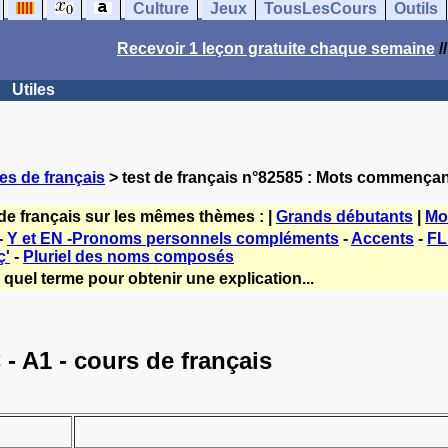
Culture
Jeux
TousLesCours
Outils
Recevoir 1 leçon gratuite chaque semaine
/
Utiles
es de français
> test de français n°82585 : Mots commençant
de français sur les mêmes thèmes : |
Grands débutants
|
Mo
-
Y et EN -Pronoms personnels compléments
-
Accents
-
FL
ç'
-
Pluriel des noms composés
quel terme pour obtenir une explication...
 A1 - cours de français