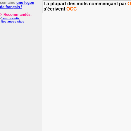
semaine
une leçon
La plupart des mots commençant par
O
de français !
s'écrivent
OCC
> Recommandés:
-
Jeux gratuits
-
Nos autres sites