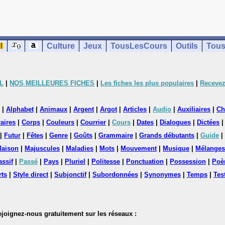
Culture
Jeux
TousLesCours
Outils
Tous
L
|
NOS MEILLEURES FICHES
|
Les fiches les plus populaires
|
Recevez
|
Alphabet
|
Animaux
|
Argent
|
Argot
|
Articles
|
Audio
|
Auxiliaires
|
Ch
aires
|
Corps
|
Couleurs
|
Courrier
|
Cours
|
Dates
|
Dialogues
|
Dictées
|
Futur
|
Fêtes
|
Genre
|
Goûts
|
Grammaire
|
Grands débutants
|
Guide
|
aison
|
Majuscules
|
Maladies
|
Mots
|
Mouvement
|
Musique
|
Mélanges
assif
|
Passé
|
Pays
|
Pluriel
|
Politesse
|
Ponctuation
|
Possession
|
Poè
rts
|
Style direct
|
Subjonctif
|
Subordonnées
|
Synonymes
|
Temps
|
Tes
nez-nous gratuitement sur les réseaux :