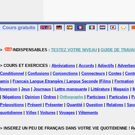
Cours gratuits
>
INDISPENSABLES :
TESTEZ VOTRE NIVEAU
|
GUIDE DE TRAVAI
> COURS ET EXERCICES :
Abréviations
|
Accords
|
Adjectifs
|
Adverbes
Conditionnel
|
Confusions
|
Conjonctions
|
Connecteurs
|
Contes
|
Contr
amis
|
Français Langue Etrangère / Langue Seconde
|
Films
|
Formation
Inversion
|
Jeux
|
Journaux
|
Lettre manquante
|
Littérature
|
Magasin
|
M
|
Négations
|
Opinion
|
Ordres
|
Orthographe
|
Participes
|
Particules
|
P
Prépositions
|
Présent
|
Présenter
|
Quantité
|
Question
|
Relatives
|
Spo
quotidienne
|
Villes
|
Voitures
|
Voyages
|
Vêtements
> INSEREZ UN PEU DE FRANÇAIS DANS VOTRE VIE QUOTIDIENNE ! Rejoig