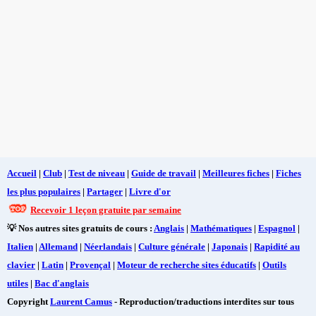
Accueil
|
Club
|
Test de niveau
|
Guide de travail
|
Meilleures fiches
|
Fiches
les plus populaires
|
Partager
|
Livre d'or
Recevoir 1 leçon gratuite par semaine
💡 Nos autres sites gratuits de cours :
Anglais
|
Mathématiques
|
Espagnol
|
Italien
|
Allemand
|
Néerlandais
|
Culture générale
|
Japonais
|
Rapidité au
clavier
|
Latin
|
Provençal
|
Moteur de recherche sites éducatifs
|
Outils
utiles
|
Bac d'anglais
Copyright
Laurent Camus
- Reproduction/traductions interdites sur tous