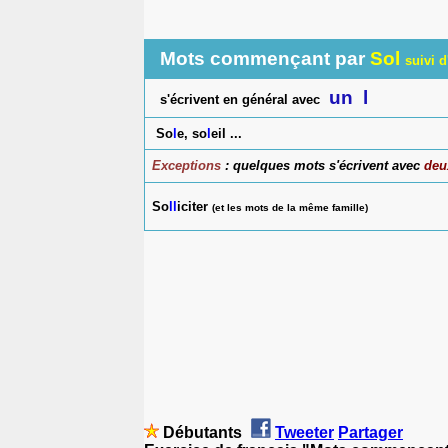
Mots commençant par
Sol
suivi d
un
l
s'écrivent en général avec
So
l
e, so
l
eil ...
Exceptions
: quelques mots s'écrivent avec
deu
So
ll
iciter
(et les mots de la même famille)
Débutants
Tweeter
Partager