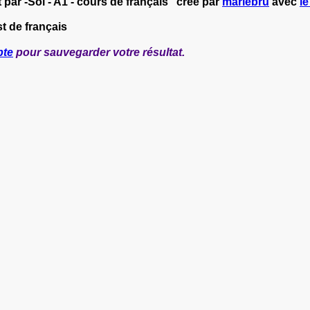
ar -Sol - A1 - cours de français" créé par
mariebru
avec
le
t de français
pte
pour sauvegarder votre résultat.