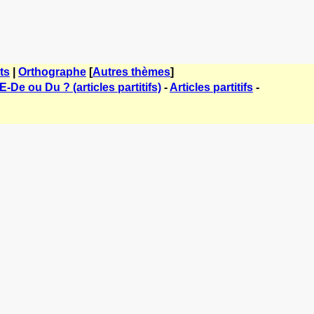
ts
|
Orthographe
[
Autres thèmes
]
E-De ou Du ? (articles partitifs)
-
Articles partitifs
-