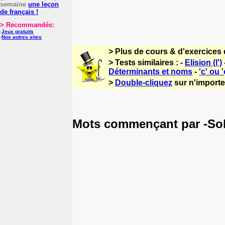
semaine
une leçon
de français !
> Recommandés:
-
Jeux gratuits
-
Nos autres sites
> Plus de cours & d'exercices 
> Tests similaires : -
Elision (l')
Déterminants et noms
-
'c' ou '
>
Double-cliquez
sur n'importe 
Mots commençant par -Sol 