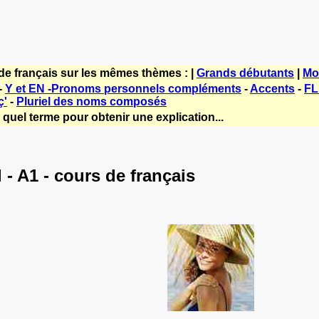
de français sur les mêmes thèmes : |
Grands débutants
|
Mo
-
Y et EN -Pronoms personnels compléments
-
Accents
-
FL
ç'
-
Pluriel des noms composés
quel terme pour obtenir une explication...
- A1 - cours de français