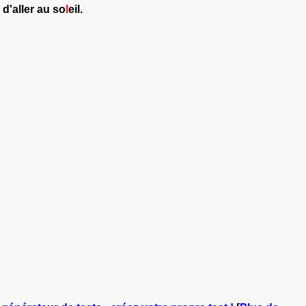
 d'aller au so
l
eil.