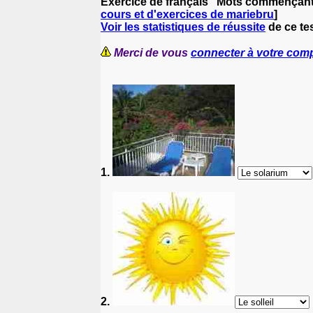
Exercice de français "Mots commençant p
cours et d'exercices de mariebru
]
Voir les statistiques de réussite
de ce tes
Merci de vous
connecter à votre com
1.
2.