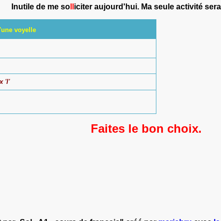
Inutile de me so
ll
iciter aujourd'hui. Ma seule activité sera
'une voyelle
x
'
l
'
Faites le bon choix.