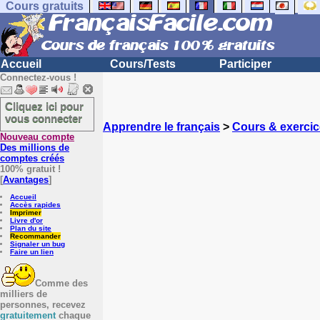
Cours gratuits
Accueil
Cours/Tests
Participer
Connectez-vous !
Cliquez ici pour
vous connecter
Apprendre le français
>
Cours & exercic
Nouveau compte
Des millions de
comptes créés
100% gratuit !
[
Avantages
]
Accueil
Accès rapides
Imprimer
Livre d'or
Plan du site
Recommander
Signaler un bug
Faire un lien
Comme des
milliers de
personnes, recevez
gratuitement
chaque