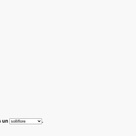
s un
.