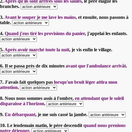
2.
Après qu'ils sont arrivés sous les saules
, le père élague les
branches.
3.
Avant le souper je me lave les mains,
et ensuite, nous passons à
table.
4.
Quand j'eus tiré les provisions du panier
, j'appelai les enfants.
5.
Après avoir marché toute la nuit
, je vis enfin le village.
6. Il se passa près de dix minutes
avant que l'ambulance arrivât
.
7. J'avais fait quelques pas
lorsqu'un bruit léger attira mon
attention
.
8. Nous nous sommes assis à l'ombre,
en attendant que le soleil
disparaisse à l'horizon
.
9.
En débarquant
, je me suis cassé la jambe.
10. Le lendemain matin, le père descendit
quand nous prenions
notre déjeuner
.