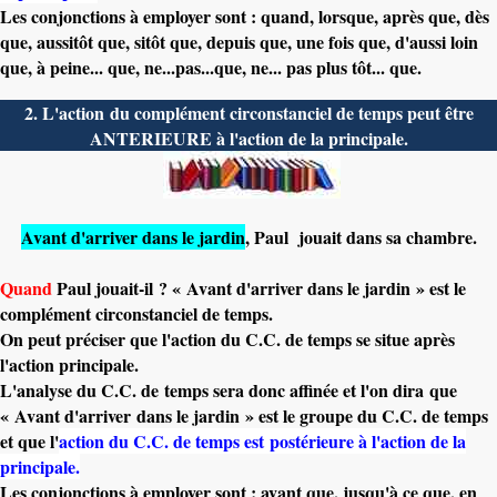
Les conjonctions à employer sont : quand, lorsque, après que, dès
que, aussitôt que, sitôt que, depuis que, une fois que, d'aussi loin
que, à peine... que, ne...pas...que, ne... pas plus tôt... que.
2. L'action du complément circonstanciel de temps peut être
ANTERIEURE à l'action de la principale.
Avant d'arriver dans le jardin
, Paul jouait dans sa chambre.
Quand
Paul jouait-il ? « Avant d'arriver dans le jardin » est le
complément circonstanciel de temps.
On peut préciser que l'action du C.C. de temps se situe après
l'action principale.
L'analyse du C.C. de temps sera donc affinée et l'on dira que
« Avant d'arriver dans le jardin » est le groupe du C.C. de temps
et que l'
action du C.C. de temps est postérieure à l'action de la
principale.
Les conjonctions à employer sont : avant que, jusqu'à ce que, en