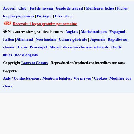
Accueil
|
Club
|
Test de niveau
|
Guide de travail
|
Meilleures fiches
|
Fiches
les plus populaires
|
Partager
|
Livre d'or
Recevoir 1 leçon gratuite par semaine
💡 Nos autres sites gratuits de cours :
Anglais
|
Mathématiques
|
Espagnol
|
Italien
|
Allemand
|
Néerlandais
|
Culture générale
|
Japonais
|
Rapidité au
clavier
|
Latin
|
Provençal
|
Moteur de recherche sites éducatifs
|
Outils
utiles
|
Bac d'anglais
Copyright
Laurent Camus
- Reproduction/traductions interdites sur tous
supports
Aide / Contactez-nous / Mentions légales / Vie privée
/
Cookies
[
Modifier vos
choix
]