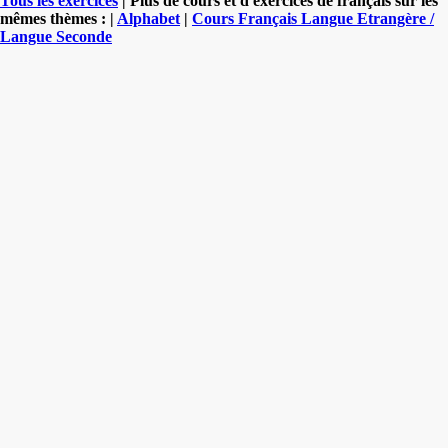
Tous les exercices
| Plus de cours et d'exercices de français sur les
mêmes thèmes : |
Alphabet
|
Cours Français Langue Etrangère /
Langue Seconde