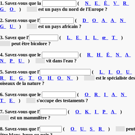
1. Savez-vous que la
(
N
E
È
V
R
G
O
)
[N...]
est un pays du nord de l'Europe ?
2. Savez-vous que l'
(
D
O
A
A
N
G
U
)
[O...]
est un pays africain ?
3. Savez que l'
(
L
E
I
L
œ
T
)
[œ...]
peut être bicolore ?
4. Savez-vous que le
(
R
H
É
N
A
N
P
U
)
[n...]
vit dans l'eau ?
5. Savez-vous que l'
(
L
I
O
U
R
E
G
T
O
H
O
N
)
[or...]
est le spécialiste des
oiseaux de la nature ?
6. Savez-vous que le
(
O
R
I
A
N
T
E
)
[n...]
s'occupe des testaments ?
7. Savez-vous que l'
(
O
K
I
P
A
)
[o...]
est un mammifère ?
8. Savez-vous que l'
(
O
U
S
R
)
[o...]
peut
être blanc, brun ou noir ?