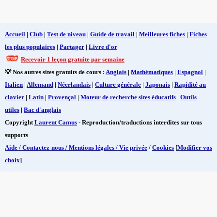
Accueil
|
Club
|
Test de niveau
|
Guide de travail
|
Meilleures fiches
|
Fiches
les plus populaires
|
Partager
|
Livre d'or
Recevoir 1 leçon gratuite par semaine
💡 Nos autres sites gratuits de cours :
Anglais
|
Mathématiques
|
Espagnol
|
Italien
|
Allemand
|
Néerlandais
|
Culture générale
|
Japonais
|
Rapidité au
clavier
|
Latin
|
Provençal
|
Moteur de recherche sites éducatifs
|
Outils
utiles
|
Bac d'anglais
Copyright
Laurent Camus
- Reproduction/traductions interdites sur tous
supports
Aide / Contactez-nous / Mentions légales / Vie privée
/
Cookies
[
Modifier vos
choix
]