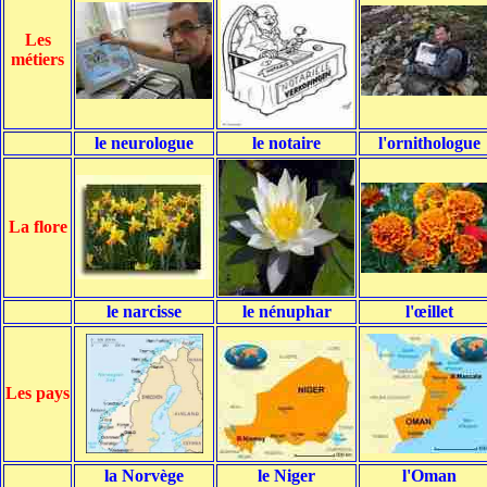
Les
métiers
le neurologue
le notaire
l'ornithologue
La flore
le narcisse
le nénuphar
l'œillet
Les pays
la Norvège
le Niger
l'Oman