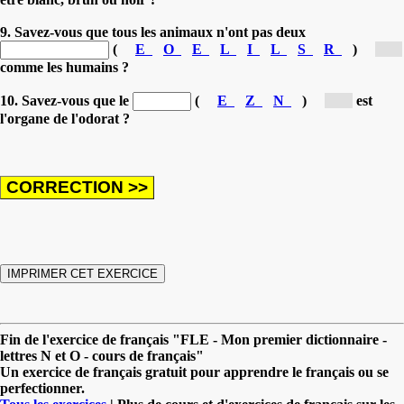
9. Savez-vous que tous les animaux n'ont pas deux
(
E
O
E
L
I
L
S
R
)
[o...]
comme les humains ?
10. Savez-vous que le
(
E
Z
N
)
[n...]
est
l'organe de l'odorat ?
Fin de l'exercice de français "FLE - Mon premier dictionnaire -
lettres N et O - cours de français"
Un exercice de français gratuit pour apprendre le français ou se
perfectionner.