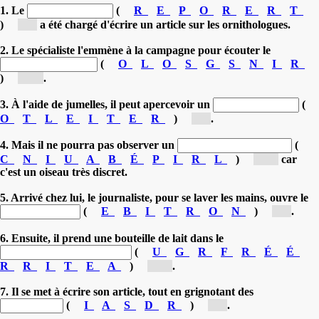
1. Le
(
R
E
P
O
R
E
R
T
)
[r...]
a été chargé d'écrire un article sur les ornithologues.
2. Le spécialiste l'emmène à la campagne pour écouter le
(
O
L
O
S
G
S
N
I
R
)
[ro...]
.
3. À l'aide de jumelles, il peut apercevoir un
(
O
T
L
E
I
T
E
R
)
[r...]
.
4. Mais il ne pourra pas observer un
(
C
N
I
U
A
B
É
P
I
R
L
)
[ré...]
car
c'est un oiseau très discret.
5. Arrivé chez lui, le journaliste, pour se laver les mains, ouvre le
(
E
B
I
T
R
O
N
)
[r...]
.
6. Ensuite, il prend une bouteille de lait dans le
(
U
G
R
F
R
É
É
R
R
I
T
E
A
)
[ré...]
.
7. Il se met à écrire son article, tout en grignotant des
(
I
A
S
D
R
)
[r...]
.