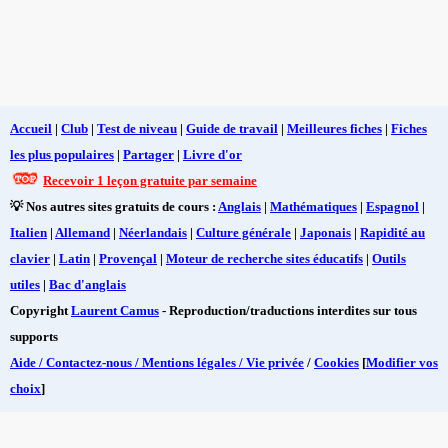
Accueil
|
Club
|
Test de niveau
|
Guide de travail
|
Meilleures fiches
|
Fiches
les plus populaires
|
Partager
|
Livre d'or
Recevoir 1 leçon gratuite par semaine
💡 Nos autres sites gratuits de cours :
Anglais
|
Mathématiques
|
Espagnol
|
Italien
|
Allemand
|
Néerlandais
|
Culture générale
|
Japonais
|
Rapidité au
clavier
|
Latin
|
Provençal
|
Moteur de recherche sites éducatifs
|
Outils
utiles
|
Bac d'anglais
Copyright
Laurent Camus
- Reproduction/traductions interdites sur tous
supports
Aide / Contactez-nous / Mentions légales / Vie privée
/
Cookies
[
Modifier vos
choix
]