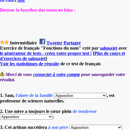
ce cours
test
Donner la fonction des noms en bleu :
Intermédiaire
Tweeter
Partager
Exercice de français "Fonctions du nom" créé par
salouajet
avec
le générateur de tests - créez votre propre test !
[
Plus de cours et
d'exercices de salouajet
]
Voir les statistiques de réussite
de ce test de français
Merci de vous
connecter à votre compte
pour sauvegarder votre
résultat.
1. Sam,
l'aînée de la famille
, est
professeur de sciences naturelles.
2. Une mère a toujours le cœur plein
de tendresse
.
3. Cet artisan succédera
à son père