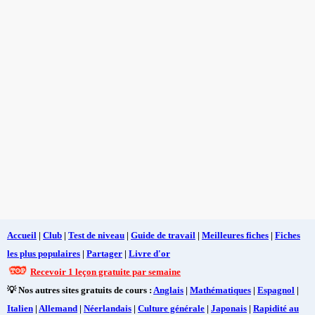
Accueil
|
Club
|
Test de niveau
|
Guide de travail
|
Meilleures fiches
|
Fiches
les plus populaires
|
Partager
|
Livre d'or
Recevoir 1 leçon gratuite par semaine
💡 Nos autres sites gratuits de cours :
Anglais
|
Mathématiques
|
Espagnol
|
Italien
|
Allemand
|
Néerlandais
|
Culture générale
|
Japonais
|
Rapidité au