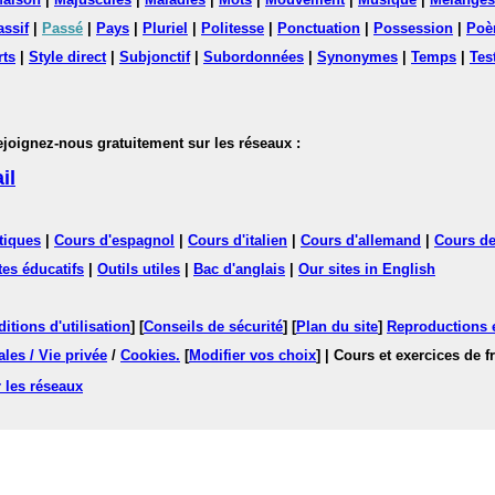
assif
|
Passé
|
Pays
|
Pluriel
|
Politesse
|
Ponctuation
|
Possession
|
Poè
rts
|
Style direct
|
Subjonctif
|
Subordonnées
|
Synonymes
|
Temps
|
Tes
nez-nous gratuitement sur les réseaux :
il
tiques
|
Cours d'espagnol
|
Cours d'italien
|
Cours d'allemand
|
Cours de
tes éducatifs
|
Outils utiles
|
Bac d'anglais
|
Our sites in English
itions d'utilisation
] [
Conseils de sécurité
] [
Plan du site
]
Reproductions et
les / Vie privée
/
Cookies
.
[
Modifier vos choix
]
| Cours et exercices de 
 les réseaux