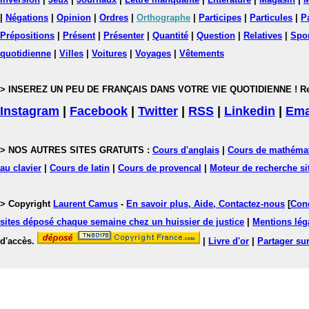
|
Négations
|
Opinion
|
Ordres
|
Orthographe
|
Participes
|
Particules
|
P
Prépositions
|
Présent
|
Présenter
|
Quantité
|
Question
|
Relatives
|
Spo
quotidienne
|
Villes
|
Voitures
|
Voyages
|
Vêtements
> INSEREZ UN PEU DE FRANÇAIS DANS VOTRE VIE QUOTIDIENNE ! Rejoig
Instagram
|
Facebook
|
Twitter
|
RSS
|
Linkedin
|
Ema
> NOS AUTRES SITES GRATUITS :
Cours d'anglais
|
Cours de mathéma
au clavier
|
Cours de latin
|
Cours de provencal
|
Moteur de recherche si
> Copyright
Laurent Camus
-
En savoir plus, Aide, Contactez-nous
[
Cond
sites déposé chaque semaine chez un huissier de justice
|
Mentions léga
d'accès.
|
Livre d'or
|
Partager sur