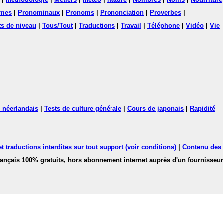
mes
|
Pronominaux
|
Pronoms
|
Prononciation
|
Proverbes
|
ts de niveau
|
Tous/Tout
|
Traductions
|
Travail
|
Téléphone
|
Vidéo
|
Vie
 néerlandais
|
Tests de culture générale
|
Cours de japonais
|
Rapidité
 traductions interdites sur tout support (voir conditions)
|
Contenu des
français 100% gratuits, hors abonnement internet auprès d'un fournisseur