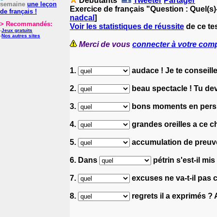
Débutants
Tweeter
Partager
semaine
une leçon
Exercice de français "Question : Quel(s)
de français !
nadcal
]
> Recommandés:
Voir les statistiques de réussite
de ce tes
-
Jeux gratuits
-
Nos autres sites
Merci de vous
connecter à votre com
1.
audace ! Je te conseil
2.
beau spectacle ! Tu de
3.
bons moments en perspe
4.
grandes oreilles a ce c
5.
accumulation de preuves 
6. Dans
pétrin s'est-il mis 
7.
excuses ne va-t-il pas ch
8.
regrets il a exprimés ? 