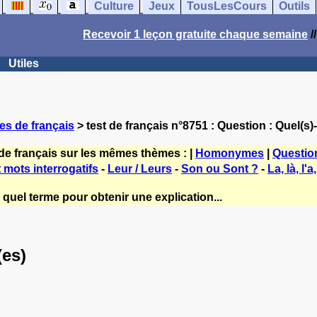
Culture
Jeux
TousLesCours
Outils
Recevoir 1 leçon gratuite chaque semaine
/
Utiles
es de français
> test de français n°8751 : Question : Quel(s)-
de français sur les mêmes thèmes : |
Homonymes
|
Questio
 mots interrogatifs
-
Leur / Leurs
-
Son ou Sont ?
-
La, là, l'a,
quel terme pour obtenir une explication...
(es)