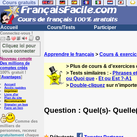
Cours gratuits
Accueil
Cours/Tests
Participer
Connectez-vous !
Cliquez ici pour
vous connecter
Apprendre le français
>
Cours & exercic
Nouveau compte
Des millions de
> Plus de cours & d'exercices 
comptes créés
100% gratuit !
> Tests similaires : -
Phrases et
[
Avantages
]
ou Quoi que
-
Et ou Est ?-A1
Accueil
>
Double-cliquez
sur n'importe 
Accès rapides
Imprimer
Livre d'or
Plan du site
Recommander
Signaler un bug
Question : Quel(s)- Quelle
Faire un lien
Comme des
milliers de
personnes, recevez
gratuitement
chaque