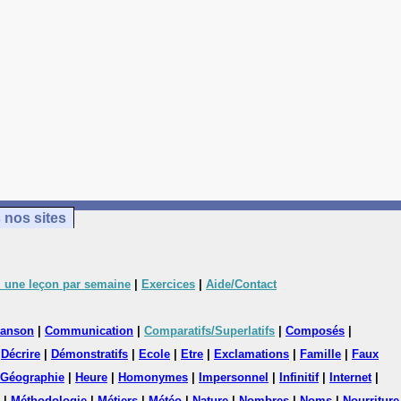
 nos sites
 une leçon par semaine
|
Exercices
|
Aide/Contact
anson
|
Communication
|
Comparatifs/Superlatifs
|
Composés
|
|
Décrire
|
Démonstratifs
|
Ecole
|
Etre
|
Exclamations
|
Famille
|
Faux
Géographie
|
Heure
|
Homonymes
|
Impersonnel
|
Infinitif
|
Internet
|
|
Méthodologie
|
Métiers
|
Météo
|
Nature
|
Nombres
|
Noms
|
Nourriture