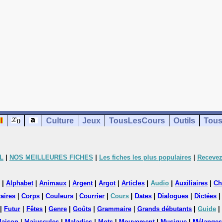
Culture
Jeux
TousLesCours
Outils
Tous
L
|
NOS MEILLEURES FICHES
|
Les fiches les plus populaires
|
Recevez
|
Alphabet
|
Animaux
|
Argent
|
Argot
|
Articles
|
Audio
|
Auxiliaires
|
Ch
aires
|
Corps
|
Couleurs
|
Courrier
|
Cours
|
Dates
|
Dialogues
|
Dictées
|
Futur
|
Fêtes
|
Genre
|
Goûts
|
Grammaire
|
Grands débutants
|
Guide
|
aison
|
Majuscules
|
Maladies
|
Mots
|
Mouvement
|
Musique
|
Mélanges