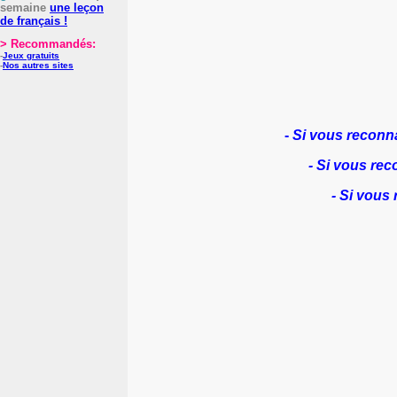
semaine
une leçon
de français !
> Recommandés:
-
Jeux gratuits
-
Nos autres sites
-
Si vous reconnai
- Si vous rec
- Si vous 