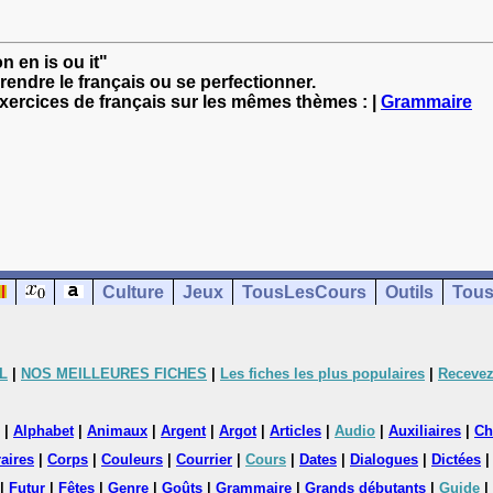
n en is ou it"
rendre le français ou se perfectionner.
exercices de français sur les mêmes thèmes : |
Grammaire
Culture
Jeux
TousLesCours
Outils
Tous
L
|
NOS MEILLEURES FICHES
|
Les fiches les plus populaires
|
Recevez
|
Alphabet
|
Animaux
|
Argent
|
Argot
|
Articles
|
Audio
|
Auxiliaires
|
Ch
aires
|
Corps
|
Couleurs
|
Courrier
|
Cours
|
Dates
|
Dialogues
|
Dictées
|
Futur
|
Fêtes
|
Genre
|
Goûts
|
Grammaire
|
Grands débutants
|
Guide
|