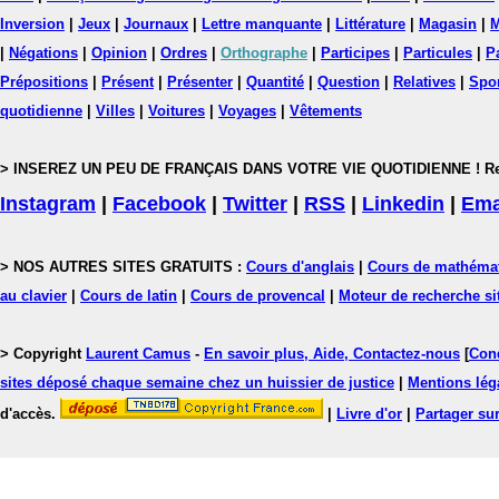
Inversion
|
Jeux
|
Journaux
|
Lettre manquante
|
Littérature
|
Magasin
|
M
|
Négations
|
Opinion
|
Ordres
|
Orthographe
|
Participes
|
Particules
|
P
Prépositions
|
Présent
|
Présenter
|
Quantité
|
Question
|
Relatives
|
Spo
quotidienne
|
Villes
|
Voitures
|
Voyages
|
Vêtements
> INSEREZ UN PEU DE FRANÇAIS DANS VOTRE VIE QUOTIDIENNE ! Rejoig
Instagram
|
Facebook
|
Twitter
|
RSS
|
Linkedin
|
Ema
> NOS AUTRES SITES GRATUITS :
Cours d'anglais
|
Cours de mathéma
au clavier
|
Cours de latin
|
Cours de provencal
|
Moteur de recherche si
> Copyright
Laurent Camus
-
En savoir plus, Aide, Contactez-nous
[
Cond
sites déposé chaque semaine chez un huissier de justice
|
Mentions léga
d'accès.
|
Livre d'or
|
Partager sur