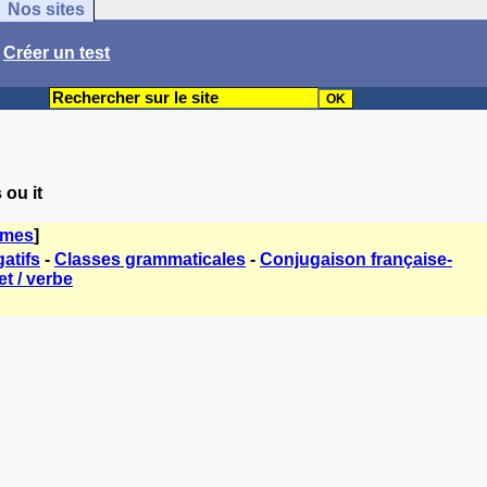
Nos sites
/
Créer un test
 ou it
èmes
]
atifs
-
Classes grammaticales
-
Conjugaison française-
t / verbe