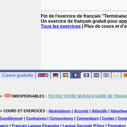
Fin de l'exercice de français "Terminaiso
Un exercice de français gratuit pour app
Tous les exercices
| Plus de cours et d'
Cours gratuits
>
INDISPENSABLES :
TESTEZ VOTRE NIVEAU
|
GUIDE DE TRAVAI
> COURS ET EXERCICES :
Abréviations
|
Accords
|
Adjectifs
|
Adverbes
Conditionnel
|
Confusions
|
Conjonctions
|
Connecteurs
|
Contes
|
Contr
amis
|
Français Langue Etrangère / Langue Seconde
|
Films
|
Formation