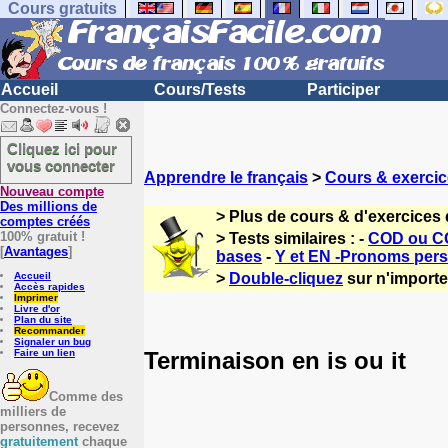
Cours gratuits
Accueil
Cours/Tests
Participer
Connectez-vous !
Cliquez ici pour
vous connecter
Apprendre le français
>
Cours & exercic
Nouveau compte
Des millions de
> Plus de cours & d'exercices 
comptes créés
100% gratuit !
> Tests similaires : -
COD ou CO
[
Avantages
]
bases
-
Y et EN -Pronoms per
Accueil
>
Double-cliquez
sur n'importe 
Accès rapides
Imprimer
Livre d'or
Plan du site
Recommander
Signaler un bug
Terminaison en is ou it
Faire un lien
Comme des
milliers de
personnes, recevez
gratuitement
chaque