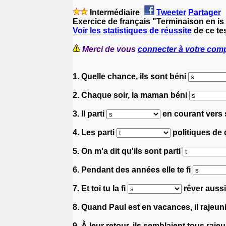
Intermédiaire
Tweeter
Partager
Exercice de français "Terminaison en is 
Voir les statistiques de réussite
de ce tes
Merci de vous
connecter à votre com
1. Quelle chance, ils sont béni
2. Chaque soir, la maman béni
3. Il parti
en courant vers 
4. Les parti
politiques de 
5. On m'a dit qu'ils sont parti
6. Pendant des années elle te fi
7. Et toi tu la fi
rêver aussi
8. Quand Paul est en vacances, il rajeun
9. À leur retour, ils semblaient tous raje