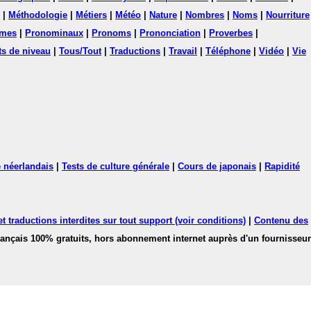
|
Méthodologie
|
Métiers
|
Météo
|
Nature
|
Nombres
|
Noms
|
Nourriture
mes
|
Pronominaux
|
Pronoms
|
Prononciation
|
Proverbes
|
ts de niveau
|
Tous/Tout
|
Traductions
|
Travail
|
Téléphone
|
Vidéo
|
Vie
 néerlandais
|
Tests de culture générale
|
Cours de japonais
|
Rapidité
 traductions interdites sur tout support (voir conditions)
|
Contenu des
français 100% gratuits, hors abonnement internet auprès d'un fournisseur