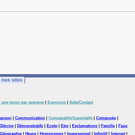
 nos sites
 une leçon par semaine
|
Exercices
|
Aide/Contact
anson
|
Communication
|
Comparatifs/Superlatifs
|
Composés
|
|
Décrire
|
Démonstratifs
|
Ecole
|
Etre
|
Exclamations
|
Famille
|
Faux
Géographie
|
Heure
|
Homonymes
|
Impersonnel
|
Infinitif
|
Internet
|