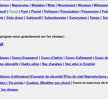
aison
|
Majuscules
|
Maladies
|
Mots
|
Mouvement
|
Musique
|
Mélanges
assif
|
Passé
|
Pays
|
Pluriel
|
Politesse
|
Ponctuation
|
Possession
|
Poè
rts
|
Style direct
|
Subjonctif
|
Subordonnées
|
Synonymes
|
Temps
|
Tes
nez-nous gratuitement sur les réseaux :
il
tiques
|
Cours d'espagnol
|
Cours d'italien
|
Cours d'allemand
|
Cours de
tes éducatifs
|
Outils utiles
|
Bac d'anglais
|
Our sites in English
itions d'utilisation
] [
Conseils de sécurité
] [
Plan du site
]
Reproductions et
les / Vie privée
/
Cookies
.
[
Modifier vos choix
]
| Cours et exercices de 
 les réseaux