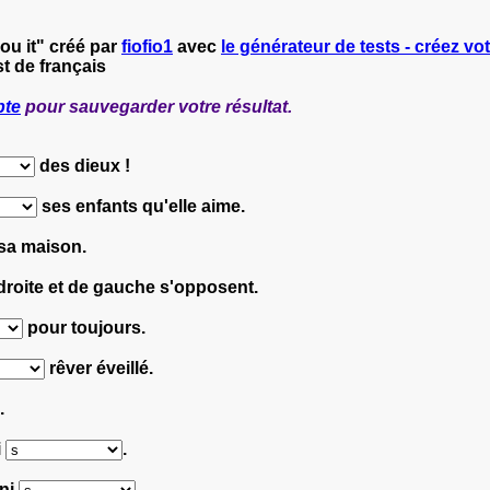
ou it" créé par
fiofio1
avec
le générateur de tests - créez vot
t de français
pte
pour sauvegarder votre résultat.
des dieux !
ses enfants qu'elle aime.
sa maison.
droite et de gauche s'opposent.
pour toujours.
rêver éveillé.
.
i
.
uni
.