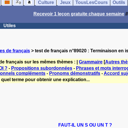
Culture
Jeux
TousLesCours
Outils
Recevoir 1 leçon gratuite chaque semaine
/
Utiles
es de français
> test de français n°89020 : Terminaison en is
de français sur les mêmes thèmes : |
Grammaire
[
Autres th
I ?
-
Propositions subordonnées
-
Phrases et mots interrog
sonnels compléments
-
Pronoms démonstratifs
-
Accord suje
quel terme pour obtenir une explication...
FAUT-IL UN S OU UN T ?