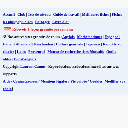
Accueil
|
Club
|
Test de niveau
|
Guide de travail
|
Meilleures fiches
|
Fiches
les plus populaires
|
Partager
|
Livre d'or
Recevoir 1 leçon gratuite par semaine
💡 Nos autres sites gratuits de cours :
Anglais
|
Mathématiques
|
Espagnol
|
Italien
|
Allemand
|
Néerlandais
|
Culture générale
|
Japonais
|
Rapidité au
clavier
|
Latin
|
Provençal
|
Moteur de recherche sites éducatifs
|
Outils
utiles
|
Bac d'anglais
Copyright
Laurent Camus
- Reproduction/traductions interdites sur tous
supports
Aide / Contactez-nous / Mentions légales / Vie privée
/
Cookies
[
Modifier vos
choix
]