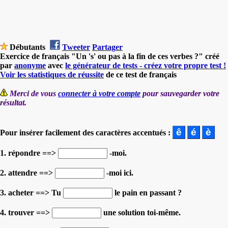
Débutants
Tweeter
Partager
Exercice de français "Un 's' ou pas à la fin de ces verbes ?" créé
par
anonyme
avec
le générateur de tests - créez votre propre test !
Voir les statistiques de réussite
de ce test de français
Merci de vous
connecter à votre compte
pour sauvegarder votre
résultat.
Pour insérer facilement des caractères accentués :
1. répondre ==>
-moi.
2. attendre ==>
-moi ici.
3. acheter ==> Tu
le pain en passant ?
4. trouver ==>
une solution toi-même.