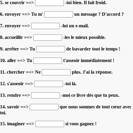
5. se couvrir ==>
-toi bien. Il fait froid.
6. envoyer ==> Tu m'
un message ? D'accord ?
7. envoyer ==>
-lui un e-mail.
8. accueillir ==>
-les le mieux possible.
9. arrêter ==> Tu
de bavarder tout le temps !
10. aller ==> Tu
t'asseoir immédiatement !
11. chercher ==> Ne
plus. J'ai la réponse.
12. s'asseoir ==>
-toi là.
13. rendre ==>
-moi ce livre dès que tu peux.
14. savoir ==>
que nous sommes de tout cœur avec
toi.
15. imaginer ==>
si vous gagnez !