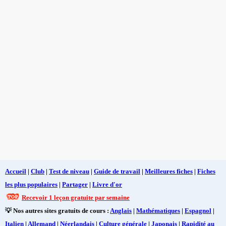
Accueil
|
Club
|
Test de niveau
|
Guide de travail
|
Meilleures fiches
|
Fiches
les plus populaires
|
Partager
|
Livre d'or
Recevoir 1 leçon gratuite par semaine
💡 Nos autres sites gratuits de cours :
Anglais
|
Mathématiques
|
Espagnol
|
Italien
|
Allemand
|
Néerlandais
|
Culture générale
|
Japonais
|
Rapidité au