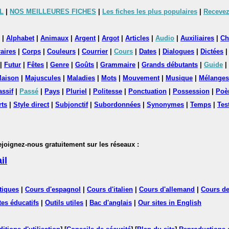
L
|
NOS MEILLEURES FICHES
|
Les fiches les plus populaires
|
Recevez
|
Alphabet
|
Animaux
|
Argent
|
Argot
|
Articles
|
Audio
|
Auxiliaires
|
Ch
aires
|
Corps
|
Couleurs
|
Courrier
|
Cours
|
Dates
|
Dialogues
|
Dictées
|
Futur
|
Fêtes
|
Genre
|
Goûts
|
Grammaire
|
Grands débutants
|
Guide
|
aison
|
Majuscules
|
Maladies
|
Mots
|
Mouvement
|
Musique
|
Mélanges
assif
|
Passé
|
Pays
|
Pluriel
|
Politesse
|
Ponctuation
|
Possession
|
Poè
rts
|
Style direct
|
Subjonctif
|
Subordonnées
|
Synonymes
|
Temps
|
Tes
nez-nous gratuitement sur les réseaux :
il
tiques
|
Cours d'espagnol
|
Cours d'italien
|
Cours d'allemand
|
Cours de
tes éducatifs
|
Outils utiles
|
Bac d'anglais
|
Our sites in English