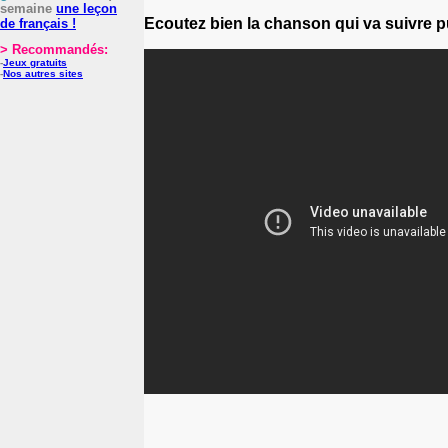
semaine
une leçon
Ecoutez bien la chanson qui va suivre p
de français !
> Recommandés:
-
Jeux gratuits
-
Nos autres sites