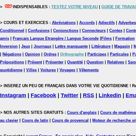
>
INDISPENSABLES :
TESTEZ VOTRE NIVEAU
|
GUIDE DE TRAVAI
> COURS ET EXERCICES :
Abréviations
|
Accords
|
Adjectifs
|
Adverbes
Conditionnel
|
Confusions
|
Conjonctions
|
Connecteurs
|
Contes
|
Contr
amis
|
Français Langue Etrangère / Langue Seconde
|
Films
|
Formation
Inversion
|
Jeux
|
Journaux
|
Lettre manquante
|
Littérature
|
Magasin
|
M
|
Négations
|
Opinion
|
Ordres
|
Orthographe
|
Participes
|
Particules
|
P
Prépositions
|
Présent
|
Présenter
|
Quantité
|
Question
|
Relatives
|
Spo
quotidienne
|
Villes
|
Voitures
|
Voyages
|
Vêtements
> INSEREZ UN PEU DE FRANÇAIS DANS VOTRE VIE QUOTIDIENNE ! Rejoig
Instagram
|
Facebook
|
Twitter
|
RSS
|
Linkedin
|
Ema
> NOS AUTRES SITES GRATUITS :
Cours d'anglais
|
Cours de mathéma
au clavier
|
Cours de latin
|
Cours de provencal
|
Moteur de recherche si