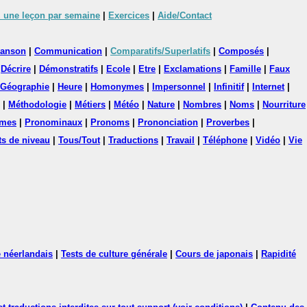
 une leçon par semaine
|
Exercices
|
Aide/Contact
anson
|
Communication
|
Comparatifs/Superlatifs
|
Composés
|
|
Décrire
|
Démonstratifs
|
Ecole
|
Etre
|
Exclamations
|
Famille
|
Faux
Géographie
|
Heure
|
Homonymes
|
Impersonnel
|
Infinitif
|
Internet
|
|
Méthodologie
|
Métiers
|
Météo
|
Nature
|
Nombres
|
Noms
|
Nourriture
mes
|
Pronominaux
|
Pronoms
|
Prononciation
|
Proverbes
|
ts de niveau
|
Tous/Tout
|
Traductions
|
Travail
|
Téléphone
|
Vidéo
|
Vie
 néerlandais
|
Tests de culture générale
|
Cours de japonais
|
Rapidité