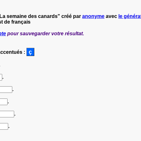
 La semaine des canards" créé par
anonyme
avec
le générat
t de français
pte
pour sauvegarder votre résultat.
accentués :
.
.
.
.
.
.