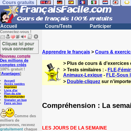
Cours gratuits
Accueil
Cours/Tests
Participer
Connectez-vous !
Cliquez ici pour
vous connecter
Apprendre le français
>
Cours & exercic
Nouveau compte
Des millions de
> Plus de cours & d'exercices 
comptes créés
100% gratuit !
> Tests similaires : -
FLE-Fémin
[
Avantages
]
Animaux-Lexique
-
FLE-Sous l
Accueil
>
Double-cliquez
sur n'importe 
Accès rapides
Imprimer
Livre d'or
Plan du site
Recommander
Signaler un bug
Compréhension : La semai
Faire un lien
Comme des
milliers de
personnes, recevez
LES JOURS DE LA SEMAINE
gratuitement
chaque