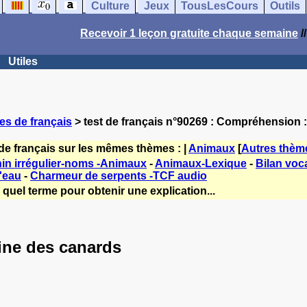
Culture
Jeux
TousLesCours
Outils
Recevoir 1 leçon gratuite chaque semaine
/
Utiles
es de français
> test de français n°90269 : Compréhension 
de français sur les mêmes thèmes : |
Animaux
[
Autres thèm
in irrégulier-noms -Animaux
-
Animaux-Lexique
-
Bilan voca
'eau
-
Charmeur de serpents -TCF audio
quel terme pour obtenir une explication...
ne des canards