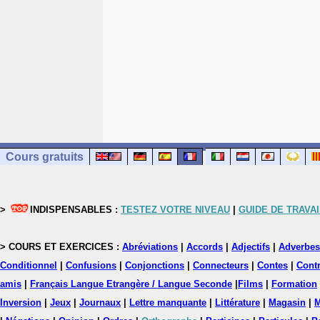
Cours gratuits
>
INDISPENSABLES :
TESTEZ VOTRE NIVEAU
|
GUIDE DE TRAVAI
> COURS ET EXERCICES :
Abréviations
|
Accords
|
Adjectifs
|
Adverbes
Conditionnel
|
Confusions
|
Conjonctions
|
Connecteurs
|
Contes
|
Contr
amis
|
Français Langue Etrangère / Langue Seconde
|
Films
|
Formation
Inversion
|
Jeux
|
Journaux
|
Lettre manquante
|
Littérature
|
Magasin
|
M