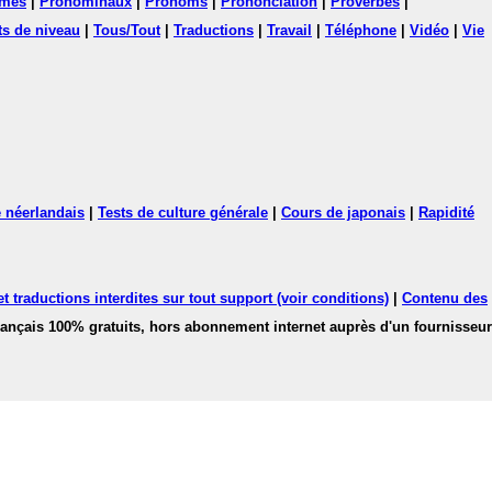
mes
|
Pronominaux
|
Pronoms
|
Prononciation
|
Proverbes
|
ts de niveau
|
Tous/Tout
|
Traductions
|
Travail
|
Téléphone
|
Vidéo
|
Vie
 néerlandais
|
Tests de culture générale
|
Cours de japonais
|
Rapidité
 traductions interdites sur tout support (voir conditions)
|
Contenu des
français 100% gratuits, hors abonnement internet auprès d'un fournisseur