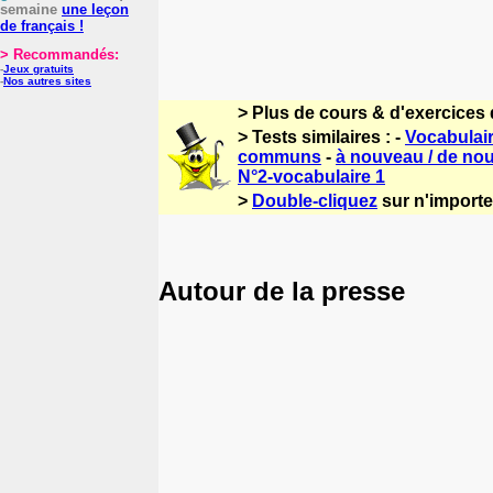
semaine
une leçon
de français !
> Recommandés:
-
Jeux gratuits
-
Nos autres sites
> Plus de cours & d'exercices 
> Tests similaires : -
Vocabulair
communs
-
à nouveau / de no
N°2-vocabulaire 1
>
Double-cliquez
sur n'importe 
Autour de la presse