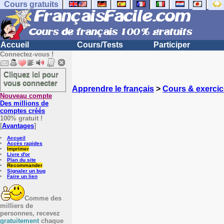
Cours gratuits
Accueil
Cours/Tests
Participer
Connectez-vous !
Cliquez ici pour
vous connecter
Apprendre le français
>
Cours & exercic
Nouveau compte
Des millions de
comptes créés
100% gratuit !
[
Avantages
]
Accueil
Accès rapides
Imprimer
Livre d'or
Plan du site
Recommander
Signaler un bug
Faire un lien
Comme des
milliers de
personnes, recevez
gratuitement
chaque