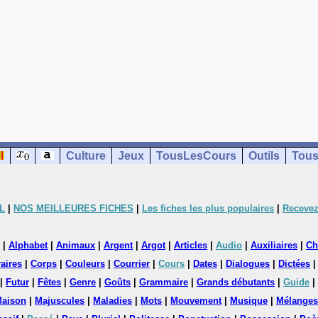
Culture
Jeux
TousLesCours
Outils
Tous
L
|
NOS MEILLEURES FICHES
|
Les fiches les plus populaires
|
Recevez
|
Alphabet
|
Animaux
|
Argent
|
Argot
|
Articles
|
Audio
|
Auxiliaires
|
Ch
aires
|
Corps
|
Couleurs
|
Courrier
|
Cours
|
Dates
|
Dialogues
|
Dictées
|
Futur
|
Fêtes
|
Genre
|
Goûts
|
Grammaire
|
Grands débutants
|
Guide
|
aison
|
Majuscules
|
Maladies
|
Mots
|
Mouvement
|
Musique
|
Mélanges