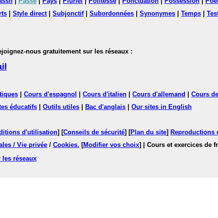
assif
|
Passé
|
Pays
|
Pluriel
|
Politesse
|
Ponctuation
|
Possession
|
Poè
rts
|
Style direct
|
Subjonctif
|
Subordonnées
|
Synonymes
|
Temps
|
Tes
nez-nous gratuitement sur les réseaux :
il
tiques
|
Cours d'espagnol
|
Cours d'italien
|
Cours d'allemand
|
Cours de
tes éducatifs
|
Outils utiles
|
Bac d'anglais
|
Our sites in English
itions d'utilisation
] [
Conseils de sécurité
] [
Plan du site
]
Reproductions et
les / Vie privée
/
Cookies
.
[
Modifier vos choix
]
| Cours et exercices de 
 les réseaux