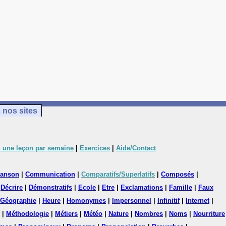
 nos sites
 une leçon par semaine
|
Exercices
|
Aide/Contact
anson
|
Communication
|
Comparatifs/Superlatifs
|
Composés
|
|
Décrire
|
Démonstratifs
|
Ecole
|
Etre
|
Exclamations
|
Famille
|
Faux
Géographie
|
Heure
|
Homonymes
|
Impersonnel
|
Infinitif
|
Internet
|
|
Méthodologie
|
Métiers
|
Météo
|
Nature
|
Nombres
|
Noms
|
Nourriture