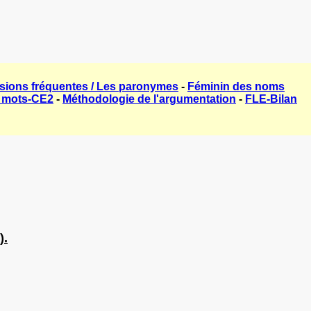
usions fréquentes / Les paronymes
-
Féminin des noms
e mots-CE2
-
Méthodologie de l'argumentation
-
FLE-Bilan
).