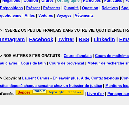
|
Négations
|
Opinion
|
Ordres
|
Orthographe
|
Participes
|
Particules
|
P
Prépositions
|
Présent
|
Présenter
|
Quantité
|
Question
|
Relatives
|
Spo
quotidienne
|
Villes
|
Voitures
|
Voyages
|
Vêtements
> INSEREZ UN PEU DE FRANÇAIS DANS VOTRE VIE QUOTIDIENNE ! Rejoig
Instagram
|
Facebook
|
Twitter
|
RSS
|
Linkedin
|
Ema
> NOS AUTRES SITES GRATUITS :
Cours d'anglais
|
Cours de mathéma
au clavier
|
Cours de latin
|
Cours de provencal
|
Moteur de recherche si
> Copyright
Laurent Camus
-
En savoir plus, Aide, Contactez-nous
[
Cond
sites déposé chaque semaine chez un huissier de justice
|
Mentions léga
d'accès.
|
Livre d'or
|
Partager sur