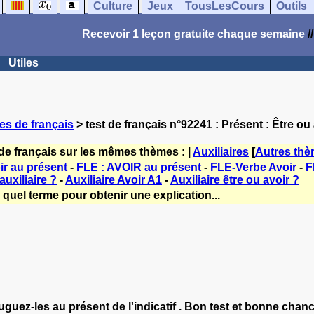
Culture
Jeux
TousLesCours
Outils
Recevoir 1 leçon gratuite chaque semaine
/
Utiles
es de français
> test de français n°92241 : Présent : Être ou
de français sur les mêmes thèmes : |
Auxiliaires
[
Autres th
oir au présent
-
FLE : AVOIR au présent
-
FLE-Verbe Avoir
-
F
auxiliaire ?
-
Auxiliaire Avoir A1
-
Auxiliaire être ou avoir ?
quel terme pour obtenir une explication...
uez-les au présent de l'indicatif . Bon test et bonne chanc