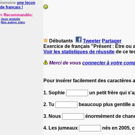
semaine
une leçon
de français !
> Recommandés:
-
Jeux gratuits
-
Nos autres sites
Débutants
Tweeter
Partager
Exercice de français "Présent : Être ou 
Voir les statistiques de réussite
de ce tes
Merci de vous
connecter à votre com
Pour insérer facilement des caractères 
1. Sophie
un petit frère qui s'
2. Tu
beaucoup plus gentille a
3. Nous
énormément de chance
4. Les jumeaux
nés en 2005, 