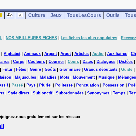
Culture
Jeux
TousLesCours
Outils
Tous
L
|
NOS MEILLEURES FICHES
|
Les fiches les plus populaires
|
Recevez
|
Alphabet
|
Animaux
|
Argent
|
Argot
|
Articles
|
Audio
|
Auxiliaires
|
Ch
aires
|
Corps
|
Couleurs
|
Courrier
|
Cours
|
Dates
|
Dialogues
|
Dictées
|
Futur
|
Fêtes
|
Genre
|
Goûts
|
Grammaire
|
Grands débutants
|
Guide
|
aison
|
Majuscules
|
Maladies
|
Mots
|
Mouvement
|
Musique
|
Mélanges
assif
|
Passé
|
Pays
|
Pluriel
|
Politesse
|
Ponctuation
|
Possession
|
Poè
rts
|
Style direct
|
Subjonctif
|
Subordonnées
|
Synonymes
|
Temps
|
Tes
nez-nous gratuitement sur les réseaux :
il