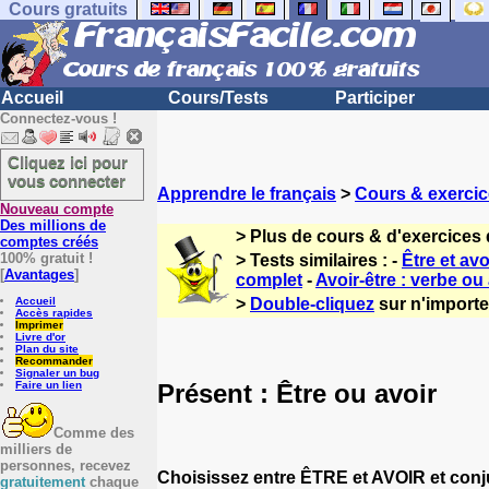
Cours gratuits
Accueil
Cours/Tests
Participer
Connectez-vous !
Cliquez ici pour
vous connecter
Apprendre le français
>
Cours & exercic
Nouveau compte
Des millions de
> Plus de cours & d'exercices 
comptes créés
100% gratuit !
> Tests similaires : -
Être et av
[
Avantages
]
complet
-
Avoir-être : verbe ou 
Accueil
>
Double-cliquez
sur n'importe 
Accès rapides
Imprimer
Livre d'or
Plan du site
Recommander
Signaler un bug
Présent : Être ou avoir
Faire un lien
Comme des
milliers de
personnes, recevez
Choisissez entre ÊTRE et AVOIR et conjug
gratuitement
chaque