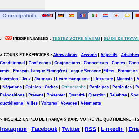
Cours gratuits
>
INDISPENSABLES :
TESTEZ VOTRE NIVEAU
|
GUIDE DE TRAVAI
> COURS ET EXERCICES :
Abréviations
|
Accords
|
Adjectifs
|
Adverbes
Conditionnel
|
Confusions
|
Conjonctions
|
Connecteurs
|
Contes
|
Contr
amis
|
Français Langue Etrangère / Langue Seconde
|
Films
|
Formation
Inversion
|
Jeux
|
Journaux
|
Lettre manquante
|
Littérature
|
Magasin
|
M
|
Négations
|
Opinion
|
Ordres
|
Orthographe
|
Participes
|
Particules
|
P
Prépositions
|
Présent
|
Présenter
|
Quantité
|
Question
|
Relatives
|
Spo
quotidienne
|
Villes
|
Voitures
|
Voyages
|
Vêtements
> INSEREZ UN PEU DE FRANÇAIS DANS VOTRE VIE QUOTIDIENNE ! Rejoig
Instagram
|
Facebook
|
Twitter
|
RSS
|
Linkedin
|
Ema