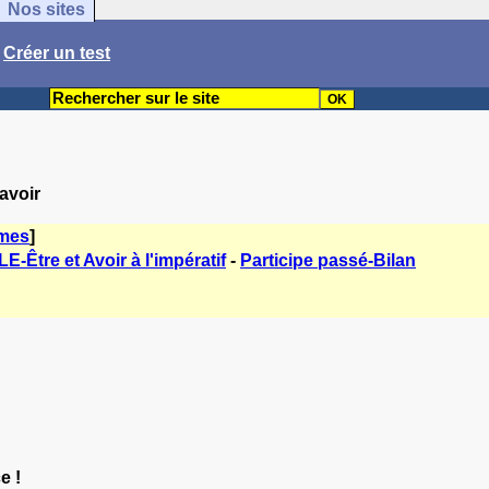
Nos sites
/
Créer un test
 avoir
èmes
]
LE-Être et Avoir à l'impératif
-
Participe passé-Bilan
e !