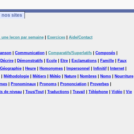
 nos sites
 une leçon par semaine
|
Exercices
|
Aide/Contact
anson
|
Communication
|
Comparatifs/Superlatifs
|
Composés
|
|
Décrire
|
Démonstratifs
|
Ecole
|
Etre
|
Exclamations
|
Famille
|
Faux
Géographie
|
Heure
|
Homonymes
|
Impersonnel
|
Infinitif
|
Internet
|
|
Méthodologie
|
Métiers
|
Météo
|
Nature
|
Nombres
|
Noms
|
Nourriture
mes
|
Pronominaux
|
Pronoms
|
Prononciation
|
Proverbes
|
ts de niveau
|
Tous/Tout
|
Traductions
|
Travail
|
Téléphone
|
Vidéo
|
Vie