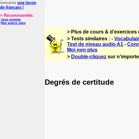
semaine
une leçon
de français !
> Recommandés:
-
Jeux gratuits
-
Nos autres sites
> Plus de cours & d'exercices 
> Tests similaires : -
Vocabulair
Test de niveau audio A1
-
Conn
Moi non plus
>
Double-cliquez
sur n'importe 
Degrés de certitude