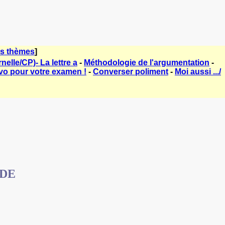
es thèmes
]
elle/CP)- La lettre a
-
Méthodologie de l'argumentation
-
vo pour votre examen !
-
Converser poliment
-
Moi aussi .../
DE