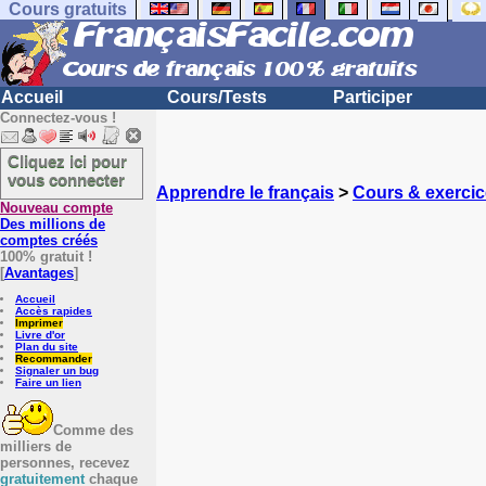
Cours gratuits
Accueil
Cours/Tests
Participer
Connectez-vous !
Cliquez ici pour
vous connecter
Apprendre le français
>
Cours & exercic
Nouveau compte
Des millions de
comptes créés
100% gratuit !
[
Avantages
]
Accueil
Accès rapides
Imprimer
Livre d'or
Plan du site
Recommander
Signaler un bug
Faire un lien
Comme des
milliers de
personnes, recevez
gratuitement
chaque