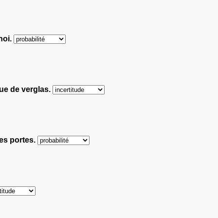
noi.
que de verglas.
ses portes.