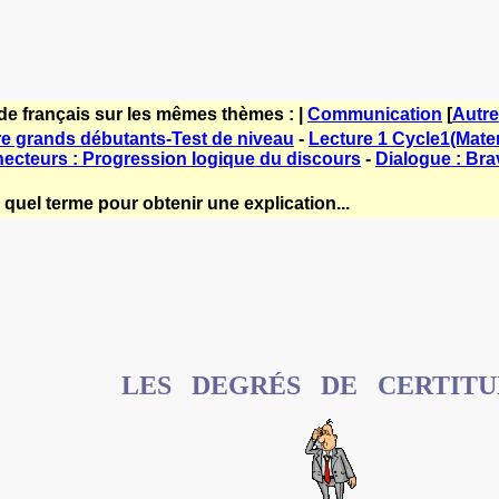
de français sur les mêmes thèmes : |
Communication
[
Autr
e grands débutants-Test de niveau
-
Lecture 1 Cycle1(Matern
ecteurs : Progression logique du discours
-
Dialogue : Bra
quel terme pour obtenir une explication...
LES DEGRÉS DE CERTITU