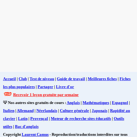
Accueil
|
Club
|
Test de niveau
|
Guide de travail
|
Meilleures fiches
|
Fiches
les plus populaires
|
Partager
|
Livre d'or
Recevoir 1 leçon gratuite par semaine
💡 Nos autres sites gratuits de cours :
Anglais
|
Mathématiques
|
Espagnol
|
Italien
|
Allemand
|
Néerlandais
|
Culture générale
|
Japonais
|
Rapidité au
clavier
|
Latin
|
Provençal
|
Moteur de recherche sites éducatifs
|
Outils
utiles
|
Bac d'anglais
Copyright
Laurent Camus
- Reproduction/traductions interdites sur tous