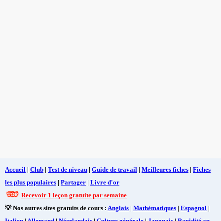
Accueil
|
Club
|
Test de niveau
|
Guide de travail
|
Meilleures fiches
|
Fiches
les plus populaires
|
Partager
|
Livre d'or
Recevoir 1 leçon gratuite par semaine
💡 Nos autres sites gratuits de cours :
Anglais
|
Mathématiques
|
Espagnol
|
Italien
|
Allemand
|
Néerlandais
|
Culture générale
|
Japonais
|
Rapidité au