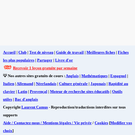
Accueil
|
Club
|
Test de niveau
|
Guide de travail
|
Meilleures fiches
|
Fiches
les plus populaires
|
Partager
|
Livre d'or
Recevoir 1 leçon gratuite par semaine
💡 Nos autres sites gratuits de cours :
Anglais
|
Mathématiques
|
Espagnol
|
Italien
|
Allemand
|
Néerlandais
|
Culture générale
|
Japonais
|
Rapidité au
clavier
|
Latin
|
Provençal
|
Moteur de recherche sites éducatifs
|
Outils
utiles
|
Bac d'anglais
Copyright
Laurent Camus
- Reproduction/traductions interdites sur tous
supports
Aide / Contactez-nous / Mentions légales / Vie privée
/
Cookies
[
Modifier vos
choix
]