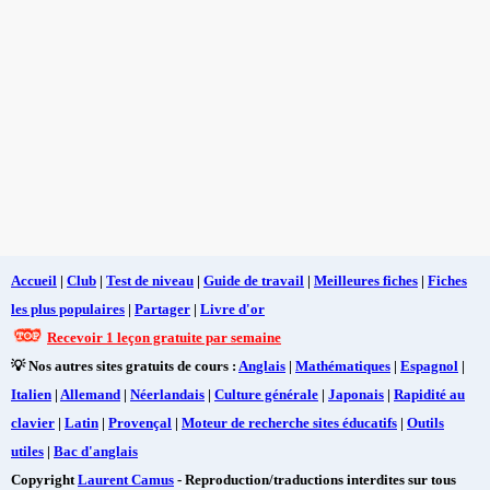
Accueil
|
Club
|
Test de niveau
|
Guide de travail
|
Meilleures fiches
|
Fiches
les plus populaires
|
Partager
|
Livre d'or
Recevoir 1 leçon gratuite par semaine
💡 Nos autres sites gratuits de cours :
Anglais
|
Mathématiques
|
Espagnol
|
Italien
|
Allemand
|
Néerlandais
|
Culture générale
|
Japonais
|
Rapidité au
clavier
|
Latin
|
Provençal
|
Moteur de recherche sites éducatifs
|
Outils
utiles
|
Bac d'anglais
Copyright
Laurent Camus
- Reproduction/traductions interdites sur tous