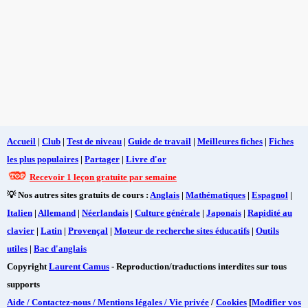
Accueil
|
Club
|
Test de niveau
|
Guide de travail
|
Meilleures fiches
|
Fiches
les plus populaires
|
Partager
|
Livre d'or
Recevoir 1 leçon gratuite par semaine
💡 Nos autres sites gratuits de cours :
Anglais
|
Mathématiques
|
Espagnol
|
Italien
|
Allemand
|
Néerlandais
|
Culture générale
|
Japonais
|
Rapidité au
clavier
|
Latin
|
Provençal
|
Moteur de recherche sites éducatifs
|
Outils
utiles
|
Bac d'anglais
Copyright
Laurent Camus
- Reproduction/traductions interdites sur tous
supports
Aide / Contactez-nous / Mentions légales / Vie privée
/
Cookies
[
Modifier vos