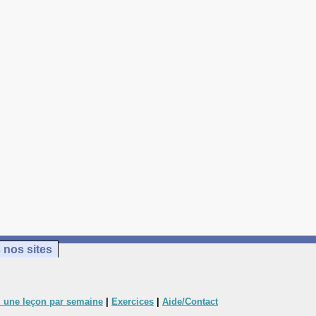
 nos sites
 une leçon par semaine
|
Exercices
|
Aide/Contact