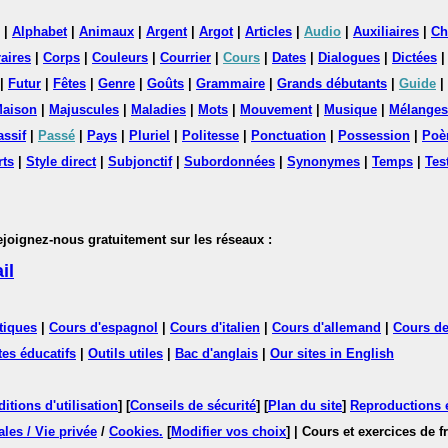
|
Alphabet
|
Animaux
|
Argent
|
Argot
|
Articles
|
Audio
|
Auxiliaires
|
Ch
aires
|
Corps
|
Couleurs
|
Courrier
|
Cours
|
Dates
|
Dialogues
|
Dictées
|
Futur
|
Fêtes
|
Genre
|
Goûts
|
Grammaire
|
Grands débutants
|
Guide
|
aison
|
Majuscules
|
Maladies
|
Mots
|
Mouvement
|
Musique
|
Mélanges
assif
|
Passé
|
Pays
|
Pluriel
|
Politesse
|
Ponctuation
|
Possession
|
Poè
rts
|
Style direct
|
Subjonctif
|
Subordonnées
|
Synonymes
|
Temps
|
Tes
nez-nous gratuitement sur les réseaux :
il
tiques
|
Cours d'espagnol
|
Cours d'italien
|
Cours d'allemand
|
Cours de
tes éducatifs
|
Outils utiles
|
Bac d'anglais
|
Our sites in English
itions d'utilisation
] [
Conseils de sécurité
] [
Plan du site
]
Reproductions et
les / Vie privée
/
Cookies
.
[
Modifier vos choix
]
| Cours et exercices de 