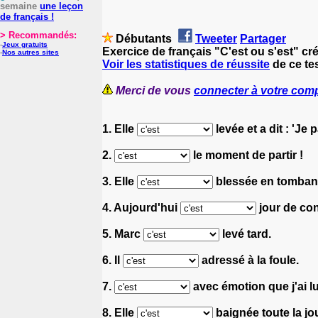
semaine
une leçon
de français !
> Recommandés:
Débutants
Tweeter
Partager
-
Jeux gratuits
Exercice de français "C'est ou s'est" cr
-
Nos autres sites
Voir les statistiques de réussite
de ce tes
Merci de vous
connecter à votre com
1. Elle
levée et a dit : 'Je p
2.
le moment de partir !
3. Elle
blessée en tomban
4. Aujourd'hui
jour de co
5. Marc
levé tard.
6. Il
adressé à la foule.
7.
avec émotion que j'ai lu 
8. Elle
baignée toute la jo