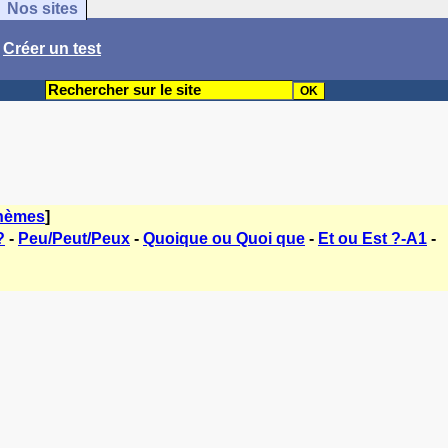
Nos sites
/
Créer un test
thèmes
]
?
-
Peu/Peut/Peux
-
Quoique ou Quoi que
-
Et ou Est ?-A1
-