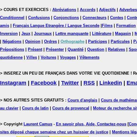
> COURS ET EXERCICES :
Abréviations
|
Accords
|
Adjectifs
|
Adverbes
Conditionnel
|
Confusions
|
Conjonctions
|
Connecteurs
|
Contes
|
Contr
amis
|
Français Langue Etrangère / Langue Seconde
|
Films
|
Formation
Inversion
|
Jeux
|
Journaux
|
Lettre manquante
|
Littérature
|
Magasin
|
M
|
Négations
|
Opinion
|
Ordres
|
Orthographe
|
Participes
|
Particules
|
P
Prépositions
|
Présent
|
Présenter
|
Quantité
|
Question
|
Relatives
|
Spo
quotidienne
|
Villes
|
Voitures
|
Voyages
|
Vêtements
> INSEREZ UN PEU DE FRANÇAIS DANS VOTRE VIE QUOTIDIENNE ! Rejoig
Instagram
|
Facebook
|
Twitter
|
RSS
|
Linkedin
|
Ema
> NOS AUTRES SITES GRATUITS :
Cours d'anglais
|
Cours de mathéma
au clavier
|
Cours de latin
|
Cours de provencal
|
Moteur de recherche si
> Copyright
Laurent Camus
-
En savoir plus, Aide, Contactez-nous
[
Cond
sites déposé chaque semaine chez un huissier de justice
|
Mentions léga