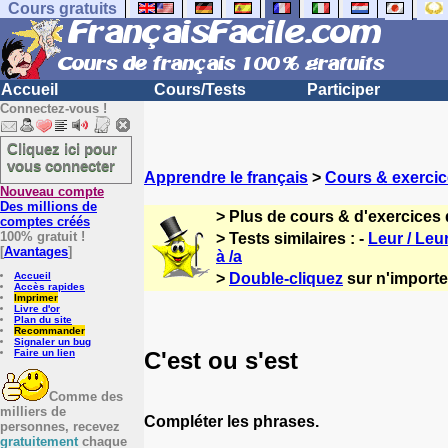
Cours gratuits
Accueil
Cours/Tests
Participer
Connectez-vous !
Cliquez ici pour
vous connecter
Apprendre le français
>
Cours & exercic
Nouveau compte
Des millions de
> Plus de cours & d'exercices 
comptes créés
100% gratuit !
> Tests similaires : -
Leur / Leu
[
Avantages
]
à /a
Accueil
>
Double-cliquez
sur n'importe 
Accès rapides
Imprimer
Livre d'or
Plan du site
Recommander
Signaler un bug
C'est ou s'est
Faire un lien
Comme des
milliers de
Compléter les phrases.
personnes, recevez
gratuitement
chaque