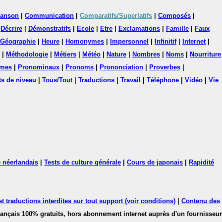
anson
|
Communication
|
Comparatifs/Superlatifs
|
Composés
|
|
Décrire
|
Démonstratifs
|
Ecole
|
Etre
|
Exclamations
|
Famille
|
Faux
Géographie
|
Heure
|
Homonymes
|
Impersonnel
|
Infinitif
|
Internet
|
|
Méthodologie
|
Métiers
|
Météo
|
Nature
|
Nombres
|
Noms
|
Nourriture
mes
|
Pronominaux
|
Pronoms
|
Prononciation
|
Proverbes
|
ts de niveau
|
Tous/Tout
|
Traductions
|
Travail
|
Téléphone
|
Vidéo
|
Vie
 néerlandais
|
Tests de culture générale
|
Cours de japonais
|
Rapidité
 traductions interdites sur tout support (voir conditions)
|
Contenu des
français 100% gratuits, hors abonnement internet auprès d'un fournisseur