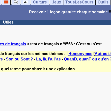
Culture
Jeux
TousLesCours
Outils
Recevoir 1 leçon gratuite chaque semaine
/
Utiles
es de français
> test de français n°9566 : C'est ou s'est
de français sur les mêmes thèmes : |
Homonymes
[
Autres 
rs
-
Son ou Sont ?
-
La, là, l'a, l'as
-
QuanD, quanT ou qu'en 
quel terme pour obtenir une explication...