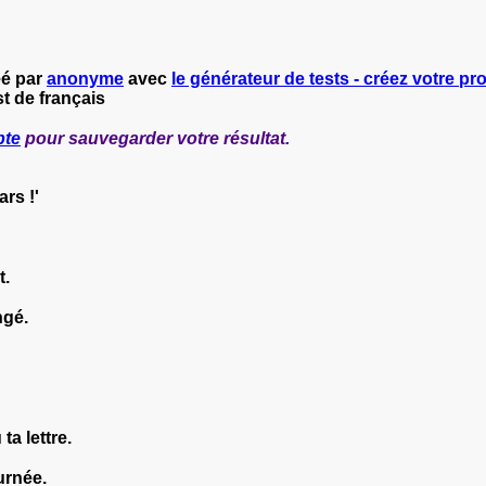
éé par
anonyme
avec
le générateur de tests - créez votre pro
t de français
pte
pour sauvegarder votre résultat.
ars !'
t.
ngé.
ta lettre.
urnée.