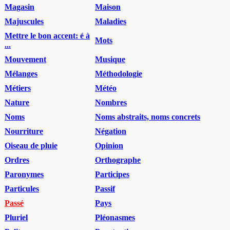
Magasin
Maison
Majuscules
Maladies
Mettre le bon accent: é à
Mots
...
Mouvement
Musique
Mélanges
Méthodologie
Métiers
Météo
Nature
Nombres
Noms
Noms abstraits, noms concrets
Nourriture
Négation
Oiseau de pluie
Opinion
Ordres
Orthographe
Paronymes
Participes
Particules
Passif
Passé
Pays
Pluriel
Pléonasmes