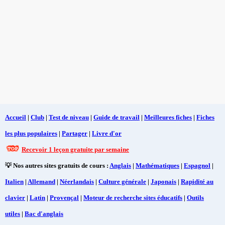
Accueil
|
Club
|
Test de niveau
|
Guide de travail
|
Meilleures fiches
|
Fiches
les plus populaires
|
Partager
|
Livre d'or
Recevoir 1 leçon gratuite par semaine
💡 Nos autres sites gratuits de cours :
Anglais
|
Mathématiques
|
Espagnol
|
Italien
|
Allemand
|
Néerlandais
|
Culture générale
|
Japonais
|
Rapidité au
clavier
|
Latin
|
Provençal
|
Moteur de recherche sites éducatifs
|
Outils
utiles
|
Bac d'anglais