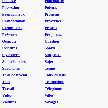
Politesse
Ponctuation
Possession
Poèmes
Pronominaux
Pronoms
Prononciation
Proverbes
Prépositions
Présent
Présenter
Périphrase
Quantité
Question
Relatives
Sports
Style direct
Subjonctif
Subordonnées
Sujet
Synonymes
Temps
Tests de niveau
Tous les tests
Tout
Traductions
Travail
Téléphone
Vidéo
Villes
Voitures
Voyages