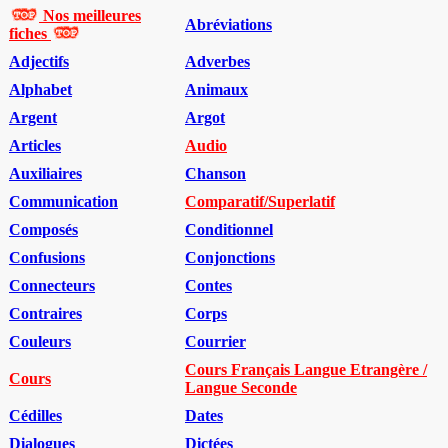
Nos meilleures
Abréviations
fiches
Adjectifs
Adverbes
Alphabet
Animaux
Argent
Argot
Articles
Audio
Auxiliaires
Chanson
Communication
Comparatif/Superlatif
Composés
Conditionnel
Confusions
Conjonctions
Connecteurs
Contes
Contraires
Corps
Couleurs
Courrier
Cours Français Langue Etrangère /
Cours
Langue Seconde
Cédilles
Dates
Dialogues
Dictées