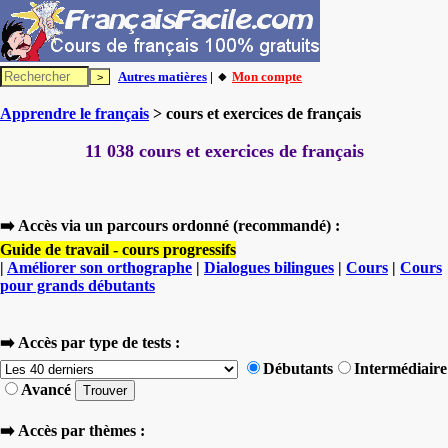
Autres matières
| 🔸
Mon compte
Apprendre le français
> cours et exercices de français
11 038 cours et exercices de français
➡️ Accès via un parcours ordonné (recommandé) :
Guide de travail - cours progressifs
|
Améliorer son orthographe
|
Dialogues bilingues
|
Cours
|
Cours
pour grands débutants
➡️ Accès par type de tests :
Débutants
Intermédiaire
Avancé
➡️ Accès par thèmes :