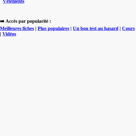
Vêtements
➡️ Accès par popularité :
Meilleures fiches
|
Plus populaires
|
Un bon test au hasard
|
Cours
|
Vidéos