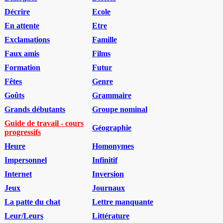
Décrire
Ecole
En attente
Etre
Exclamations
Famille
Faux amis
Films
Formation
Futur
Fêtes
Genre
Goûts
Grammaire
Grands débutants
Groupe nominal
Guide de travail - cours
Géographie
progressifs
Heure
Homonymes
Impersonnel
Infinitif
Internet
Inversion
Jeux
Journaux
La patte du chat
Lettre manquante
Leur/Leurs
Littérature