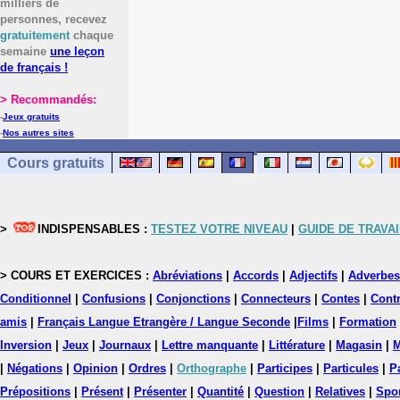
milliers de
personnes, recevez
gratuitement
chaque
semaine
une leçon
de français !
> Recommandés:
-
Jeux gratuits
-
Nos autres sites
Cours gratuits
>
INDISPENSABLES :
TESTEZ VOTRE NIVEAU
|
GUIDE DE TRAVAI
> COURS ET EXERCICES :
Abréviations
|
Accords
|
Adjectifs
|
Adverbes
Conditionnel
|
Confusions
|
Conjonctions
|
Connecteurs
|
Contes
|
Contr
amis
|
Français Langue Etrangère / Langue Seconde
|
Films
|
Formation
Inversion
|
Jeux
|
Journaux
|
Lettre manquante
|
Littérature
|
Magasin
|
M
|
Négations
|
Opinion
|
Ordres
|
Orthographe
|
Participes
|
Particules
|
P
Prépositions
|
Présent
|
Présenter
|
Quantité
|
Question
|
Relatives
|
Spo