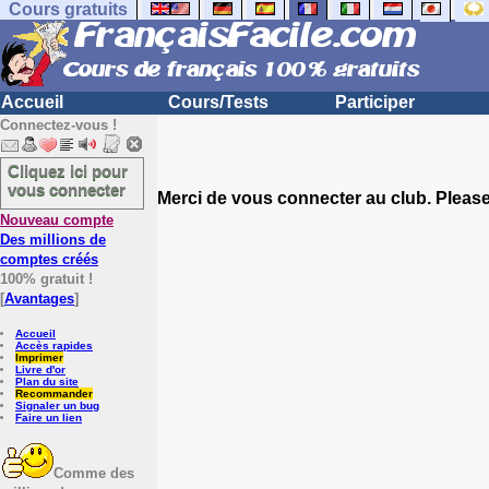
Cours gratuits
Accueil
Cours/Tests
Participer
Connectez-vous !
Cliquez ici pour
vous connecter
Merci de vous connecter au club. Please 
Nouveau compte
Des millions de
comptes créés
100% gratuit !
[
Avantages
]
Accueil
Accès rapides
Imprimer
Livre d'or
Plan du site
Recommander
Signaler un bug
Faire un lien
Comme des