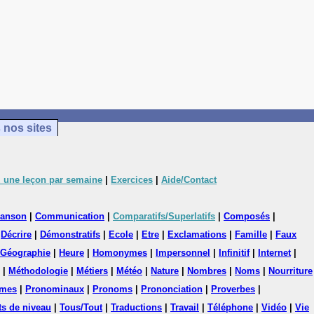
 nos sites
 une leçon par semaine
|
Exercices
|
Aide/Contact
anson
|
Communication
|
Comparatifs/Superlatifs
|
Composés
|
|
Décrire
|
Démonstratifs
|
Ecole
|
Etre
|
Exclamations
|
Famille
|
Faux
Géographie
|
Heure
|
Homonymes
|
Impersonnel
|
Infinitif
|
Internet
|
|
Méthodologie
|
Métiers
|
Météo
|
Nature
|
Nombres
|
Noms
|
Nourriture
mes
|
Pronominaux
|
Pronoms
|
Prononciation
|
Proverbes
|
ts de niveau
|
Tous/Tout
|
Traductions
|
Travail
|
Téléphone
|
Vidéo
|
Vie