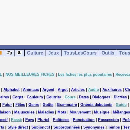
Culture
Jeux
TousLesCours
Outils
Tous
L
|
NOS MEILLEURES FICHES
|
Les fiches les plus populaires
|
Recevez
|
Alphabet
|
Animaux
|
Argent
|
Argot
|
Articles
|
Audio
|
Auxiliaires
|
Ch
aires
|
Corps
|
Couleurs
|
Courrier
|
Cours
|
Dates
|
Dialogues
|
Dictées
|
Futur
|
Fêtes
|
Genre
|
Goûts
|
Grammaire
|
Grands débutants
|
Guide
|
aison
|
Majuscules
|
Maladies
|
Mots
|
Mouvement
|
Musique
|
Mélanges
assif
|
Passé
|
Pays
|
Pluriel
|
Politesse
|
Ponctuation
|
Possession
|
Poè
rts
|
Style direct
|
Subjonctif
|
Subordonnées
|
Synonymes
|
Temps
|
Tes