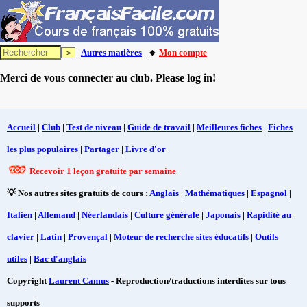
Autres matières
| 🔸
Mon compte
Merci de vous connecter au club. Please log in!
Accueil
|
Club
|
Test de niveau
|
Guide de travail
|
Meilleures fiches
|
Fiches
les plus populaires
|
Partager
|
Livre d'or
Recevoir 1 leçon gratuite par semaine
💡 Nos autres sites gratuits de cours :
Anglais
|
Mathématiques
|
Espagnol
|
Italien
|
Allemand
|
Néerlandais
|
Culture générale
|
Japonais
|
Rapidité au
clavier
|
Latin
|
Provençal
|
Moteur de recherche sites éducatifs
|
Outils
utiles
|
Bac d'anglais
Copyright
Laurent Camus
- Reproduction/traductions interdites sur tous
supports