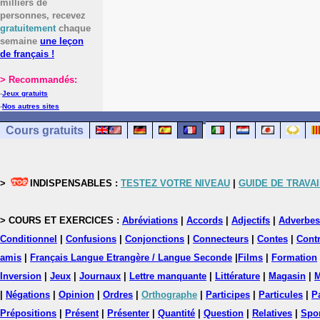
milliers de
personnes, recevez
gratuitement
chaque
semaine
une leçon
de français !
> Recommandés:
-
Jeux gratuits
-
Nos autres sites
Cours gratuits
>
INDISPENSABLES :
TESTEZ VOTRE NIVEAU
|
GUIDE DE TRAVAI
> COURS ET EXERCICES :
Abréviations
|
Accords
|
Adjectifs
|
Adverbes
Conditionnel
|
Confusions
|
Conjonctions
|
Connecteurs
|
Contes
|
Contr
amis
|
Français Langue Etrangère / Langue Seconde
|
Films
|
Formation
Inversion
|
Jeux
|
Journaux
|
Lettre manquante
|
Littérature
|
Magasin
|
M
|
Négations
|
Opinion
|
Ordres
|
Orthographe
|
Participes
|
Particules
|
P
Prépositions
|
Présent
|
Présenter
|
Quantité
|
Question
|
Relatives
|
Spo