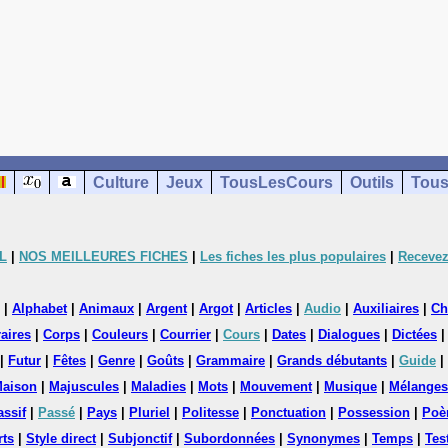
Culture
Jeux
TousLesCours
Outils
Tous
L
|
NOS MEILLEURES FICHES
|
Les fiches les plus populaires
|
Recevez
|
Alphabet
|
Animaux
|
Argent
|
Argot
|
Articles
|
Audio
|
Auxiliaires
|
Ch
aires
|
Corps
|
Couleurs
|
Courrier
|
Cours
|
Dates
|
Dialogues
|
Dictées
|
Futur
|
Fêtes
|
Genre
|
Goûts
|
Grammaire
|
Grands débutants
|
Guide
|
aison
|
Majuscules
|
Maladies
|
Mots
|
Mouvement
|
Musique
|
Mélanges
assif
|
Passé
|
Pays
|
Pluriel
|
Politesse
|
Ponctuation
|
Possession
|
Poè
rts
|
Style direct
|
Subjonctif
|
Subordonnées
|
Synonymes
|
Temps
|
Tes