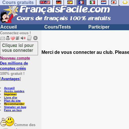
Cours gratuits
Accueil
Cours/Tests
Participer
Connectez-vous !
Cliquez ici pour
vous connecter
Merci de vous connecter au club. Please 
Nouveau compte
Des millions de
comptes créés
100% gratuit !
[
Avantages
]
Accueil
Accès rapides
Imprimer
Livre d'or
Plan du site
Recommander
Signaler un bug
Faire un lien
Comme des