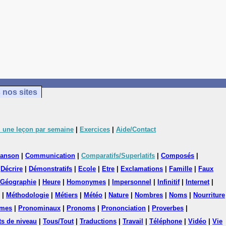
 nos sites
 une leçon par semaine
|
Exercices
|
Aide/Contact
anson
|
Communication
|
Comparatifs/Superlatifs
|
Composés
|
|
Décrire
|
Démonstratifs
|
Ecole
|
Etre
|
Exclamations
|
Famille
|
Faux
Géographie
|
Heure
|
Homonymes
|
Impersonnel
|
Infinitif
|
Internet
|
|
Méthodologie
|
Métiers
|
Météo
|
Nature
|
Nombres
|
Noms
|
Nourriture
mes
|
Pronominaux
|
Pronoms
|
Prononciation
|
Proverbes
|
ts de niveau
|
Tous/Tout
|
Traductions
|
Travail
|
Téléphone
|
Vidéo
|
Vie