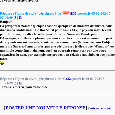
Je vous remercie d'avance.
Réponse : Figure de style - périphrase ? de
jij33
, postée le 05-02-2024 à
07:49:09 (
S
|
E
)
Bonjour
La périphrase nomme quelque chose ou quelqu’un de manière détournée, sans
dire son véritable nom : Le Roi-Soleil pour Louis XIV, le pays du soleil levant
pour le Japon, la ville éternelle pour Rome, le Nouveau Monde pour
l’Amérique, etc. Dans la phrase que vous citez, la voiture est nommée : on peut
donc y voir une métonymie, et même une antonomase (la marque pour l’objet),
mais ma Subaru d’amour n’est pas une périphrase ; je dirais que "d’amour" est
un simple complément du nom, que l’on pourrait remplacer par une autre
expansion du nom, par exemple une proposition relative (ma Subaru que j’aime
tant).
Réponse : Figure de style - périphrase ? de
lola32
, postée le 06-02-2024 à
19:24:29 (
S
|
E
)
Je vous remercie pour votre aide !
[
POSTER UNE NOUVELLE REPONSE
]
[
Suivre ce sujet
]