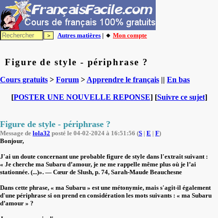
Autres matières
| 🔸
Mon compte
Figure de style - périphrase ?
Cours gratuits
>
Forum
>
Apprendre le français
||
En bas
[
POSTER UNE NOUVELLE REPONSE
] [
Suivre ce sujet
]
Figure de style - périphrase ?
Message de
lola32
posté le 04-02-2024 à 16:51:56 (
S
|
E
|
F
)
Bonjour,
J'ai un doute concernant une probable figure de style dans l'extrait suivant :
« Je cherche ma Subaru d’amour, je ne me rappelle même plus où je l’ai
stationnée. (...)». — Cœur de Slush, p. 74, Sarah-Maude Beauchesne
Dans cette phrase, « ma Subaru » est une métonymie, mais s'agit-il également
d'une périphrase si on prend en considération les mots suivants : « ma Subaru
d’amour » ?