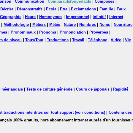
anson
|
Communication
|
Comparatifs/Superlatifs
|
Composés
|
|
Décrire
|
Démonstratifs
|
Ecole
|
Etre
|
Exclamations
|
Famille
|
Faux
Géographie
|
Heure
|
Homonymes
|
Impersonnel
|
Infinitif
|
Internet
|
|
Méthodologie
|
Métiers
|
Météo
|
Nature
|
Nombres
|
Noms
|
Nourriture
mes
|
Pronominaux
|
Pronoms
|
Prononciation
|
Proverbes
|
ts de niveau
|
Tous/Tout
|
Traductions
|
Travail
|
Téléphone
|
Vidéo
|
Vie
 néerlandais
|
Tests de culture générale
|
Cours de japonais
|
Rapidité
 traductions interdites sur tout support (voir conditions)
|
Contenu des
français 100% gratuits, hors abonnement internet auprès d'un fournisseur