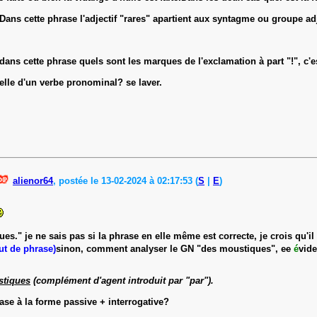
". Dans cette phrase l'adjectif "rares" apartient aux syntagme ou groupe a
dans cette phrase quels sont les marques de l'exclamation à part "!", c'es
celle d'un verbe pronominal? se laver.
alienor64
, postée le 13-02-2024 à 02:17:53 (
S
|
E
)
es." je ne sais pas si la phrase en elle même est correcte, je crois qu'i
ut de phrase)
sinon, comment analyser le GN "des moustiques", e
e
é
vid
stiques
(complément d'agent introduit par "par").
hrase à la forme passive + interrogative?