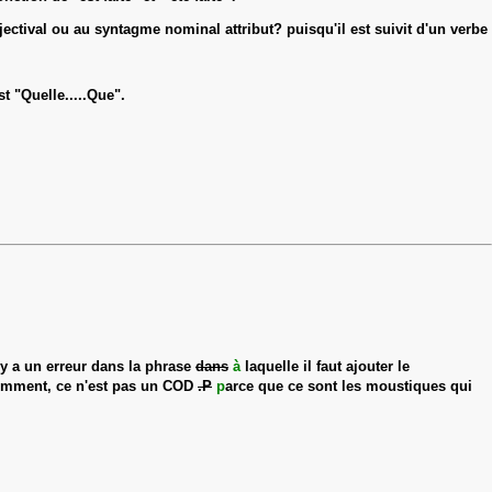
djectival ou au syntagme nominal attribut? puisqu'il est suivit d'un verbe
t "Quelle.....Que".
l y a un erreur dans la phrase
dans
à
laquelle il faut ajouter le
emment, ce n'est pas un COD
.P
p
arce que ce sont les moustiques qui