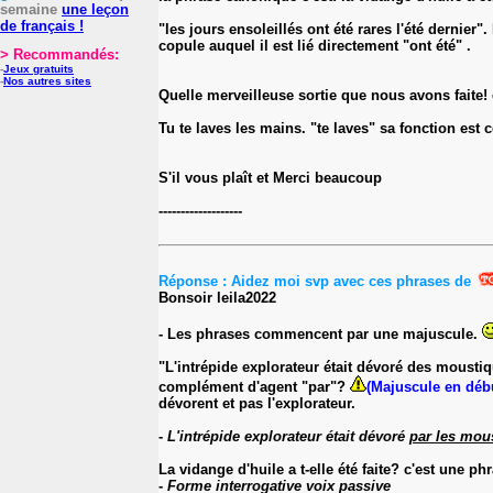
semaine
une leçon
de français !
"les jours ensoleillés ont été rares l'été dernier
copule auquel il est lié directement "ont été" .
> Recommandés:
-
Jeux gratuits
-
Nos autres sites
Quelle merveilleuse sortie que nous avons faite! 
Tu te laves les mains. "te laves" sa fonction est 
S'il vous plaît et Merci beaucoup
-------------------
Réponse : Aidez moi svp avec ces phrases de
Bonsoir leila2022
- Les phrases commencent par une majuscule.
"L'intrépide explorateur était dévoré des moustiqu
complément d'agent "par"?
(Majuscule en déb
dévorent et pas l'explorateur.
-
L'intrépide explorateur était dévoré
par les mou
La vidange d'huile a t-elle été faite? c'est une p
-
Forme interrogative voix passive