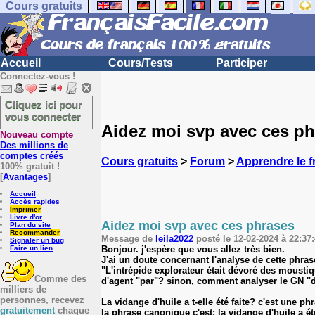
Cours gratuits
Accueil
Cours/Tests
Participer
Connectez-vous !
Cliquez ici pour
vous connecter
Aidez moi svp avec ces p
Nouveau compte
Des millions de
comptes créés
Cours gratuits
>
Forum
>
Apprendre le f
100% gratuit !
[
Avantages
]
Accueil
Accès rapides
Imprimer
Livre d'or
Aidez moi svp avec ces phrases
Plan du site
Recommander
Message de
leila2022
posté le 12-02-2024 à 22:37:
Signaler un bug
Bonjour. j'espère que vous allez très bien.
Faire un lien
J'ai un doute concernant l'analyse de cette phras
"L'intrépide explorateur était dévoré des moustiqu
Comme des
d'agent "par"? sinon, comment analyser le GN "d
milliers de
personnes, recevez
La vidange d'huile a t-elle été faite? c'est une p
gratuitement
chaque
la phrase canonique c'est: la vidange d'huile a été