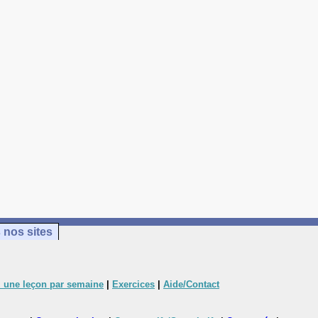
 nos sites
 une leçon par semaine
|
Exercices
|
Aide/Contact