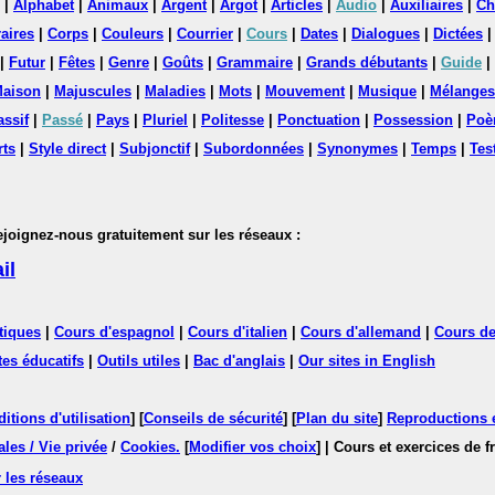
|
Alphabet
|
Animaux
|
Argent
|
Argot
|
Articles
|
Audio
|
Auxiliaires
|
Ch
aires
|
Corps
|
Couleurs
|
Courrier
|
Cours
|
Dates
|
Dialogues
|
Dictées
|
Futur
|
Fêtes
|
Genre
|
Goûts
|
Grammaire
|
Grands débutants
|
Guide
|
aison
|
Majuscules
|
Maladies
|
Mots
|
Mouvement
|
Musique
|
Mélanges
assif
|
Passé
|
Pays
|
Pluriel
|
Politesse
|
Ponctuation
|
Possession
|
Poè
rts
|
Style direct
|
Subjonctif
|
Subordonnées
|
Synonymes
|
Temps
|
Tes
nez-nous gratuitement sur les réseaux :
il
tiques
|
Cours d'espagnol
|
Cours d'italien
|
Cours d'allemand
|
Cours de
tes éducatifs
|
Outils utiles
|
Bac d'anglais
|
Our sites in English
itions d'utilisation
] [
Conseils de sécurité
] [
Plan du site
]
Reproductions et
les / Vie privée
/
Cookies
.
[
Modifier vos choix
]
| Cours et exercices de 
 les réseaux