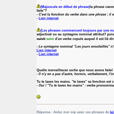
(Majuscule en début de phrase)
la phrase canon
faite"?
-
C'est la fonction du verbe dans une phrase : il e
-
Lien internet
(Les phrases commencent toujours par une ma
adjectival ou au syntagme nominal attribut? puisq
suivit
suivi
d'un verbe copule auquel il est lié dir
-
Le syntagme nominal "Les jours ensoleillés" n'e
Lien internet
-
Lien internet
Quelle merveilleuse sortie que nous avons faite!
-
Il n'y en a pas d'autre, hormis, verbalement, l'i
Tu te laves les mains. "te laves" sa fonction est 
-
Oui ! "Tu te laves les mains" : verbe pronominal 
Réponse : Aidez moi svp avec ces phrases de
le