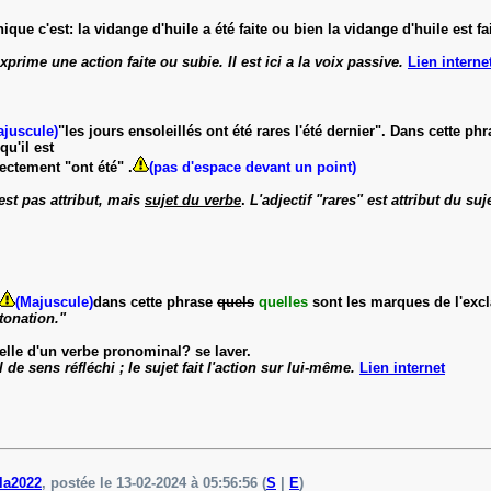
ique c'est: la vidange d'huile a été faite ou bien la vidange d'huile est 
xprime une action faite ou subie. Il est ici a la voix passive.
Lien interne
juscule)
"les jours ensoleillés ont été rares l'été dernier". Dans cette phr
u'il est
ectement "ont été" .
(pas d'espace devant un point)
st pas attribut, mais
sujet du verbe
.
L'adjectif "rares" est attribut du su
(Majuscule)
dans cette phrase
quels
quelles
sont les marques de l'excla
ntonation."
celle d'un verbe pronominal? se laver.
de sens réfléchi ; le sujet fait l'action sur lui-même.
Lien internet
ila2022
, postée le 13-02-2024 à 05:56:56 (
S
|
E
)