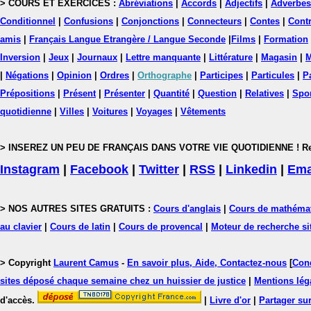
> COURS ET EXERCICES :
Abréviations
|
Accords
|
Adjectifs
|
Adverbes
Conditionnel
|
Confusions
|
Conjonctions
|
Connecteurs
|
Contes
|
Contr
amis
|
Français Langue Etrangère / Langue Seconde
|
Films
|
Formation
Inversion
|
Jeux
|
Journaux
|
Lettre manquante
|
Littérature
|
Magasin
|
M
|
Négations
|
Opinion
|
Ordres
|
Orthographe
|
Participes
|
Particules
|
P
Prépositions
|
Présent
|
Présenter
|
Quantité
|
Question
|
Relatives
|
Spo
quotidienne
|
Villes
|
Voitures
|
Voyages
|
Vêtements
> INSEREZ UN PEU DE FRANÇAIS DANS VOTRE VIE QUOTIDIENNE ! Rejoig
Instagram
|
Facebook
|
Twitter
|
RSS
|
Linkedin
|
Ema
> NOS AUTRES SITES GRATUITS :
Cours d'anglais
|
Cours de mathéma
au clavier
|
Cours de latin
|
Cours de provencal
|
Moteur de recherche si
> Copyright
Laurent Camus
-
En savoir plus, Aide, Contactez-nous
[
Cond
sites déposé chaque semaine chez un huissier de justice
|
Mentions léga
d'accès.
|
Livre d'or
|
Partager sur