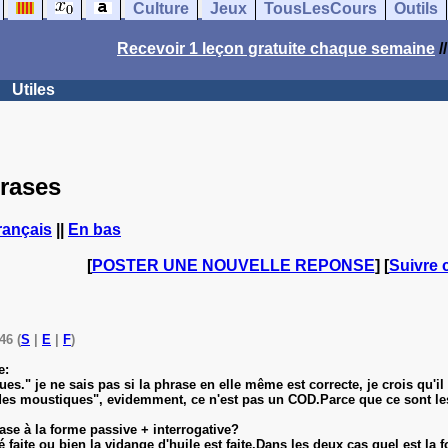
Culture
Jeux
TousLesCours
Outils
Recevoir 1 leçon gratuite chaque semaine
/
Utiles
hrases
rançais
||
En bas
[
POSTER UNE NOUVELLE REPONSE
] [
Suivre 
46 (
S
|
E
|
F
)
e:
es." je ne sais pas si la phrase en elle même est correcte, je crois qu'i
es moustiques", evidemment, ce n'est pas un COD.Parce que ce sont les 
hrase à la forme passive + interrogative?
 faite ou bien la vidange d'huile est faite.Dans les deux cas quel est la fon