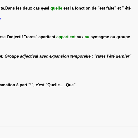
faite.Dans les deux cas
quel
quelle
est la fonction de "est faite" et " été
t
ase l'adjectif "rares"
apartient
appartient
aux
au
syntagme ou groupe
jet. Groupe adjectival avec expansion temporelle : "rares l'été dernier"
mation à part "!", c'est "Quelle.....Que".