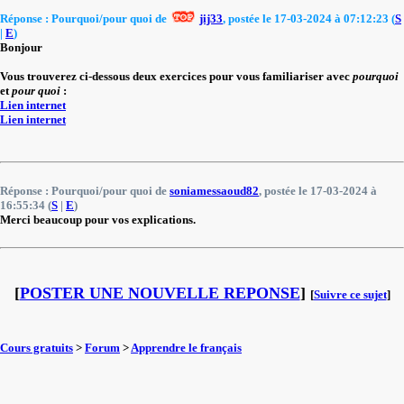
Réponse : Pourquoi/pour quoi de
jij33
, postée le 17-03-2024 à 07:12:23 (
S
|
E
)
Bonjour
Vous trouverez ci-dessous deux exercices pour vous familiariser avec
pourquoi
et
pour quoi
:
Lien internet
Lien internet
Réponse : Pourquoi/pour quoi de
soniamessaoud82
, postée le 17-03-2024 à
16:55:34 (
S
|
E
)
Merci beaucoup pour vos explications.
[
POSTER UNE NOUVELLE REPONSE
]
[
Suivre ce sujet
]
Cours gratuits
>
Forum
>
Apprendre le français