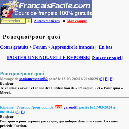
Autres matières
| 🔸
Mon compte
Pourquoi/pour quoi
Cours gratuits
>
Forum
>
Apprendre le français
||
En bas
[
POSTER UNE NOUVELLE REPONSE
] [
Suivre ce sujet
]
Pourquoi/pour quoi
Message de
soniamessaoud82
posté le 16-03-2024 à 21:46:29 (
S
|
E
|
F
)
Bonjour
Je voudrais savoir et connaître l'utilisation de « Pourquoi » et « Pour quoi » .
Merci.
Réponse : Pourquoi/pour quoi de
gerondif
, postée le 17-03-2024 à
06:10:44 (
S
|
E
)
Bonjour
Pourquoi a pour réponse parce que, qui indique donc une cause. La cause
précède l'action.