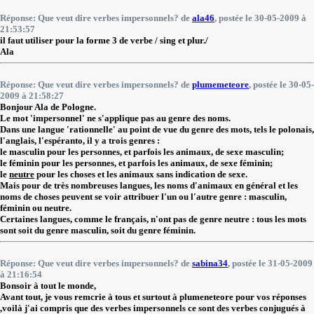
Réponse: Que veut dire verbes impersonnels? de
ala46
, postée le 30-05-2009 à
21:53:57
il faut utiliser pour la forme 3 de verbe / sing et plur./
Ala
Réponse: Que veut dire verbes impersonnels? de
plumemeteore
, postée le 30-05-
2009 à 21:58:27
Bonjour Ala de Pologne.
Le mot 'impersonnel' ne s'applique pas au genre des noms.
Dans une langue 'rationnelle' au point de vue du genre des mots, tels le polonais,
l'anglais, l'espéranto, il y a trois genres :
le masculin pour les personnes, et parfois les animaux, de sexe masculin;
le féminin pour les personnes, et parfois les animaux, de sexe féminin;
le
neutre
pour les choses et les animaux sans indication de sexe.
Mais pour de très nombreuses langues, les noms d'animaux en général et les
noms de choses peuvent se voir attribuer l'un ou l'autre genre : masculin,
féminin ou neutre.
Certaines langues, comme le français, n'ont pas de genre neutre : tous les mots
sont soit du genre masculin, soit du genre féminin.
Réponse: Que veut dire verbes impersonnels? de
sabina34
, postée le 31-05-2009
à 21:16:54
Bonsoir à tout le monde,
Avant tout, je vous remcrie à tous et surtout à plumeneteore pour vos réponses
,voilà j'ai compris que des verbes impersonnels ce sont des verbes conjugués à