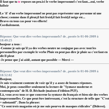
Il faut que tu
te
reposes un peu.ici le verbe impersonnel c'est faut....oui, verbe
falloir
Le 'il' d'un verbe impersonnel ne peut pas représenter une personne ni une
chose; comme dans il pleut,il fait froid,il fait froid,il neige etc...
Bravo en tous cas pour vos efforts!
Cordialement.
Réponse: Que veut dire verbes impersonnels? de
, postée le 01-06-2009 à
18:49:25
bonjour a tous :
-Comme je sais qu'il ya des verbes neutre ne conjugue pas avec tout les
personnelles par exemple le verbe Pluie en peut pas dire je pluie sa c'est faut en
dit Il pleut
-Je pense que j'ai aidé, autant que possible --- Merci ---
Réponse: Que veut dire verbes impersonnels? de
, postée le 01-06-2009 à
18:52:02
Bonjour,
Je suis vraiment contente de voir qu'il y a assez de bonnes réponses.
Moi, je peux conseiller seulement la lecture de "Syntaxe moderne et
contemporain" de H.-D. Béchade (maison d'édition PUF).
Là, vous avez tous ce que concerne la syntaxe du français et bien sûr des verbes
impersonnelles. Ce que peut être intéressant, c'est la structure de telle que "C'est
+ substantif". Dans la phrase:
"Ce sont trois magasins où je me suis pourvu de masques ridicules" (Diderot).