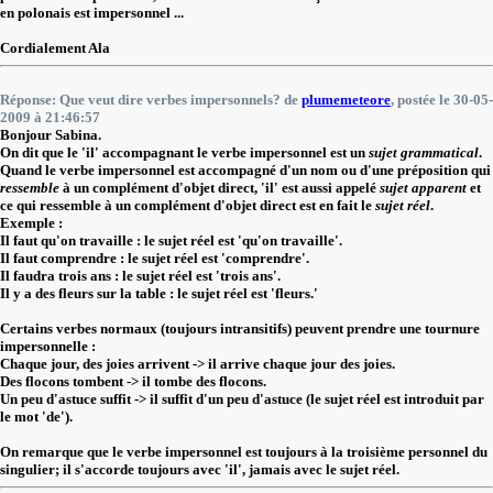
en polonais est impersonnel ...
Cordialement Ala
Réponse: Que veut dire verbes impersonnels? de
plumemeteore
, postée le 30-05-
2009 à 21:46:57
Bonjour Sabina.
On dit que le 'il' accompagnant le verbe impersonnel est un
sujet grammatical
.
Quand le verbe impersonnel est accompagné d'un nom ou d'une préposition qui
ressemble
à un complément d'objet direct, 'il' est aussi appelé
sujet apparent
et
ce qui ressemble à un complément d'objet direct est en fait le
sujet réel
.
Exemple :
Il faut qu'on travaille : le sujet réel est 'qu'on travaille'.
Il faut comprendre : le sujet réel est 'comprendre'.
Il faudra trois ans : le sujet réel est 'trois ans'.
Il y a des fleurs sur la table : le sujet réel est 'fleurs.'
Certains verbes normaux (toujours intransitifs) peuvent prendre une tournure
impersonnelle :
Chaque jour, des joies arrivent -> il arrive chaque jour des joies.
Des flocons tombent -> il tombe des flocons.
Un peu d'astuce suffit -> il suffit d'un peu d'astuce (le sujet réel est introduit par
le mot 'de').
On remarque que le verbe impersonnel est toujours à la troisième personnel du
singulier; il s'accorde toujours avec 'il', jamais avec le sujet réel.