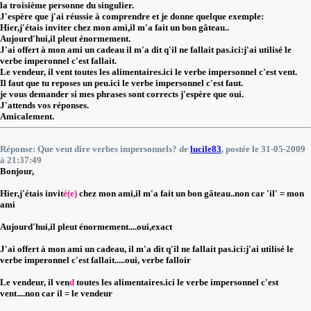
la troisième personne du singulier.
J'espère que j'ai réussie à comprendre et je donne quelque exemple:
Hier,j'étais inviter chez mon ami,il m'a fait un bon gâteau.
.
Aujourd'hui,il pleut énormement
.
J'ai offert à mon ami un cadeau il m'a dit q'il ne fallait pas.ici:j'ai utilisé le
verbe imperonnel c'est fallait.
Le vendeur, il vent toutes les alimentaires.ici le verbe impersonnel c'est vent.
Il faut que tu reposes un peu.ici le verbe impersonnel c'est faut.
je vous demander si mes phrases sont corrects j'espère que oui.
J'attends vos réponses.
Amicalement.
Réponse: Que veut dire verbes impersonnels? de
lucile83
, postée le 31-05-2009
à 21:37:49
Bonjour,
Hier,j'étais invit
é(e)
chez mon ami,il m'a fait un bon gâteau..non car 'il' = mon
ami
Aujourd'hui,il pleut énormement....oui,exact
J'ai offert à mon ami un cadeau, il m'a dit q'il ne fallait pas.ici:j'ai utilisé le
verbe imperonnel c'est fallait.....oui, verbe falloir
Le vendeur, il ven
d
toutes les alimentaires.ici le verbe impersonnel c'est
vent....non car il = le vendeur