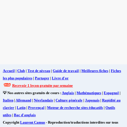
Accueil
|
Club
|
Test de niveau
|
Guide de travail
|
Meilleures fiches
|
Fiches
les plus populaires
|
Partager
|
Livre d'or
Recevoir 1 leçon gratuite par semaine
💡 Nos autres sites gratuits de cours :
Anglais
|
Mathématiques
|
Espagnol
|
Italien
|
Allemand
|
Néerlandais
|
Culture générale
|
Japonais
|
Rapidité au
clavier
|
Latin
|
Provençal
|
Moteur de recherche sites éducatifs
|
Outils
utiles
|
Bac d'anglais
Copyright
Laurent Camus
- Reproduction/traductions interdites sur tous