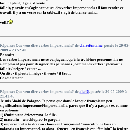
fait : il pleut, il gèle, il vente
falloir, y avoir et s'agir sont aussi des verbes impersonnels : il faut rendre ce
travail, il y a un verre sur la table...il s'agit de bien se tenir...
voilà
Réponse: Que veut dire verbes impersonnels? de
clairefontaine
, postée le 29-05-
2009 à 23:52:40
Bonsoir:
Les verbes impersonnels ne se conjuguent qu'à la troisième personne , ils ne
s'emploient pas pour désigner des personnes , comme les verbes : pleuvoir /
falloir / neiger / venter ...
On dit : - il pleut / il neige / il vente / il faut ..
Cordialement.
Réponse: Que veut dire verbes impersonnels? de
ala46
, postée le 30-05-2009 à
21:41:46
Je suis Ala46 de Pologne. Je pense que dans le lanque français un peu
significations impersonnel/impersonnelle, parce que il n'y a pas par ex comme
en polonais :
1) féminin = ta dziewczyna- la fille,
2) masculin = ten chłopiec- le garçon,
3) impersonnel = to drzewo - bois - en français est "masculin" le bois en
polonais est impersonnel, to okno - fenêtre - en français est "féminin" la fenêtre