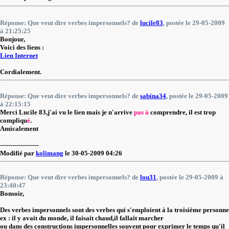
Réponse: Que veut dire verbes impersonnels? de
lucile83
, postée le 29-05-2009
à 21:25:25
Bonjour,
Voici des liens :
Lien Internet
Cordialement.
Réponse: Que veut dire verbes impersonnels? de
sabina34
, postée le 29-05-2009
à 22:15:15
Merci Lucile 83,j'ai vu le lien mais je n'arrive
pas à
comprendre, il est trop
compliqu
é
.
Amicalement
-------------------
Modifié par
kolimang
le 30-05-2009 04:26
Réponse: Que veut dire verbes impersonnels? de
lou31
, postée le 29-05-2009 à
23:40:47
Bonsoir,
Des verbes impersonnels sont des verbes qui s'emploient à la troisième personne
ex : il y avait du monde, il faisait chaud,il fallait marcher
ou dans des constructions impersonnelles souvent pour exprimer le temps qu'il