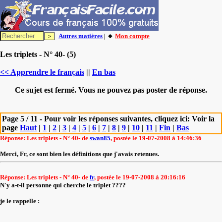
Autres matières
| 🔸
Mon compte
Les triplets - N° 40- (5)
<< Apprendre le français
||
En bas
Ce sujet est fermé. Vous ne pouvez pas poster de réponse.
Page 5 / 11 - Pour voir les réponses suivantes, cliquez ici: Voir la
page
Haut
|
1
|
2
|
3
|
4
|
5
|
6
|
7
|
8
|
9
|
10
|
11
|
Fin
|
Bas
Réponse: Les triplets - N° 40- de
swan85
, postée le 19-07-2008 à 14:46:36
Merci, Fr, ce sont bien les définitions que j'avais retenues.
Réponse: Les triplets - N° 40- de
fr
, postée le 19-07-2008 à 20:16:16
N'y a-t-il personne qui cherche le triplet ????
je le rappelle :