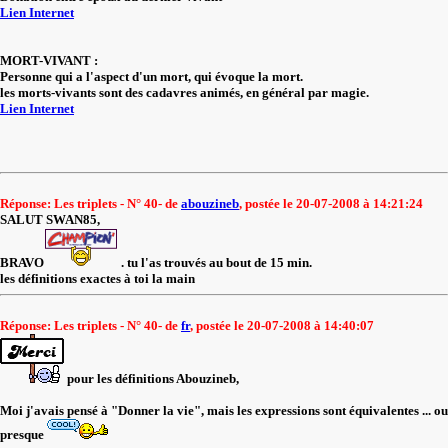
Lien Internet
MORT-VIVANT :
Personne qui a l'aspect d'un mort, qui évoque la mort.
les morts-vivants sont des cadavres animés, en général par magie.
Lien Internet
Réponse: Les triplets - N° 40- de
abouzineb
, postée le 20-07-2008 à 14:21:24
SALUT SWAN85,
BRAVO
. tu l'as trouvés au bout de 15 min.
les définitions exactes à toi la main
Réponse: Les triplets - N° 40- de
fr
, postée le 20-07-2008 à 14:40:07
pour les définitions Abouzineb,
Moi j'avais pensé à "Donner la vie", mais les expressions sont équivalentes ... ou
presque