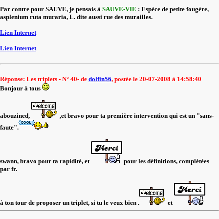
Par contre pour SAUVE, je pensais à
SAUVE-VIE
: Espèce de petite fougère,
asplenium ruta muraria, L. dite aussi rue des murailles.
Lien Internet
Lien Internet
Réponse: Les triplets - N° 40- de
dolfin56
, postée le 20-07-2008 à 14:58:40
Bonjour à tous
abouzined,
,et bravo pour ta première intervention qui est un "sans-
faute".
swann, bravo pour ta rapidité, et
pour les définitions, complètées
par fr.
à ton tour de proposer un triplet, si tu le veux bien .
et