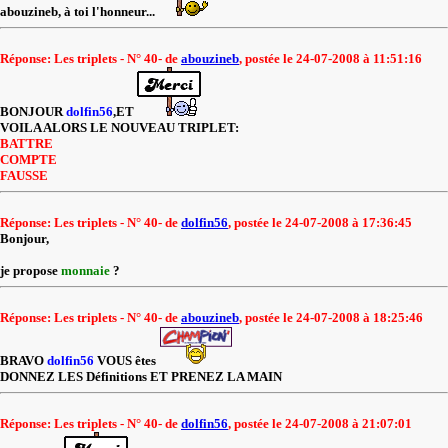
abouzineb, à toi l'honneur...
Réponse: Les triplets - N° 40- de
abouzineb
, postée le 24-07-2008 à 11:51:16
BONJOUR
dolfin56
,ET
VOILA ALORS LE NOUVEAU TRIPLET:
BATTRE
COMPTE
FAUSSE
Réponse: Les triplets - N° 40- de
dolfin56
, postée le 24-07-2008 à 17:36:45
Bonjour,
je propose
monnaie
?
Réponse: Les triplets - N° 40- de
abouzineb
, postée le 24-07-2008 à 18:25:46
BRAVO
dolfin56
VOUS êtes
DONNEZ LES Définitions ET PRENEZ LA MAIN
Réponse: Les triplets - N° 40- de
dolfin56
, postée le 24-07-2008 à 21:07:01