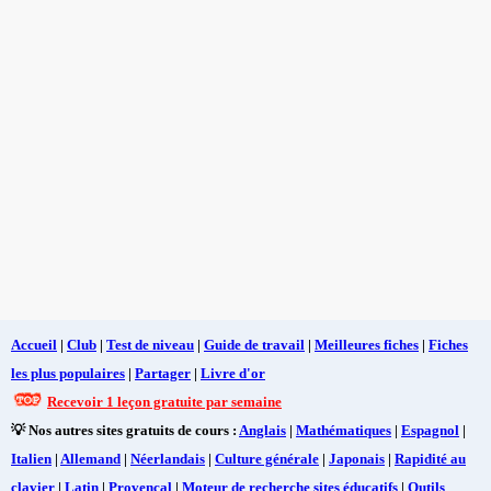
Accueil
|
Club
|
Test de niveau
|
Guide de travail
|
Meilleures fiches
|
Fiches
les plus populaires
|
Partager
|
Livre d'or
Recevoir 1 leçon gratuite par semaine
💡 Nos autres sites gratuits de cours :
Anglais
|
Mathématiques
|
Espagnol
|
Italien
|
Allemand
|
Néerlandais
|
Culture générale
|
Japonais
|
Rapidité au
clavier
|
Latin
|
Provençal
|
Moteur de recherche sites éducatifs
|
Outils