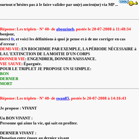
surtout n'hésites pas à le faire valider par un(e) ancien(ne) via MP ...
Réponse: Les triplets - N° 40- de
abouzineb
, postée le 20-07-2008 à 11:48:34
bonjour,
merci
fr
, et voici les définitions à quoi je pense et à de me corriger en cas
d'erreur :
DEMI-VIE
: EN BIOCHIMIE PAR EXEMPLE, LA PÉRIODE NÉCESSAIRE à
LA L'EXTINCTION DE LA MOITIE D'UN CORPS
DONNER VIE
: ENGENDRER, DONNER NAISSANCE.
VIE SAUVE
: Épargnée.
POUR LE TRIPLET JE PROPOSE UN SI SIMPLE:
BON
DERNIER
MORT
Réponse: Les triplets - N° 40- de
swan85
, postée le 20-07-2008 à 14:16:43
Je propose : VIVANT
Un BON VIVANT :
Personne qui aime la vie, qui sait en profiter.
DERNIER VIVANT :
Donation entre époux au dernier vivant