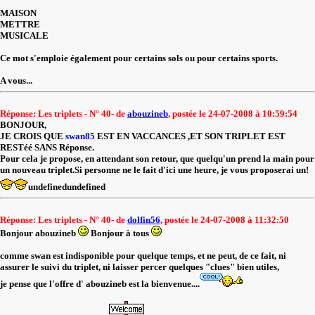
MAISON
METTRE
MUSICALE
Ce mot s'emploie également pour certains sols ou pour certains sports.
A vous...
Réponse: Les triplets - N° 40- de
abouzineb
, postée le 24-07-2008 à 10:59:54
BONJOUR,
JE CROIS QUE
swan85
EST EN VACCANCES ,ET SON TRIPLET EST
RESTéé SANS Réponse.
Pour cela je propose, en attendant son retour, que quelqu'un prend la main pour
un nouveau triplet.Si personne ne le fait d'ici une heure, je vous proposerai un!
undefinedundefined
Réponse: Les triplets - N° 40- de
dolfin56
, postée le 24-07-2008 à 11:32:50
Bonjour abouzineb
Bonjour à tous
comme swan est indisponible pour quelque temps, et ne peut, de ce fait, ni
assurer le suivi du triplet, ni laisser percer quelques "clues" bien utiles,
je pense que l'offre d' abouzineb est la bienvenue....