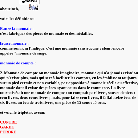
abouzineb,
voici les définitions:
Battre la monnaie
:
c'est fabriquer des pièces de monnaie et des médailles.
fausse monnaie
:
comme son nom l'indique, c'est une monnaie sans aucune valeur, encore
appelée "monnaie de singe.
monnaie de compte
:
2. Monnaie de compte ou monnaie imaginaire, monnaie qui n'a jamais existé ou
qui n'existe plus, mais qui sert à faciliter les comptes, en les établissant toujours
sur un pied certain et non variable, par opposition à monnaie réelle ou effective,
monnaie dont il existe des pièces ayant cours dans le commerce. La livre
tournois était une monnaie de compte ; on comptait par livres, sous et deniers :
cent livres, deux cents livres ; mais, pour faire cent livres, il fallait seize écus de
six livres, un écu de trois livres, une pièce de 15 sous et 5 sous.
et voici le triplet nouveau:
CONTRE
GARDE
PERDRE