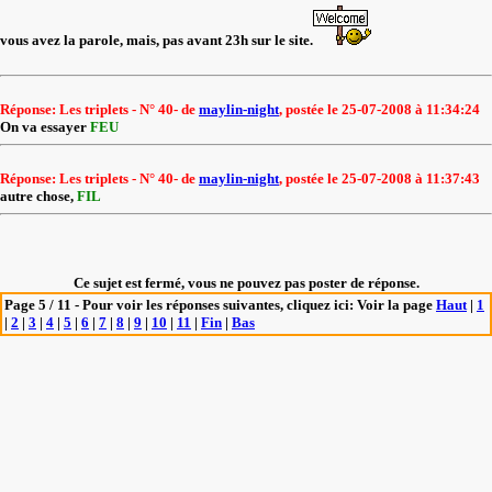
vous avez la parole, mais, pas avant 23h sur le site.
Réponse: Les triplets - N° 40- de
maylin-night
, postée le 25-07-2008 à 11:34:24
On va essayer
FEU
Réponse: Les triplets - N° 40- de
maylin-night
, postée le 25-07-2008 à 11:37:43
autre chose,
FIL
Ce sujet est fermé, vous ne pouvez pas poster de réponse.
Page 5 / 11 - Pour voir les réponses suivantes, cliquez ici: Voir la page
Haut
|
1
|
2
|
3
|
4
|
5
|
6
|
7
|
8
|
9
|
10
|
11
|
Fin
|
Bas