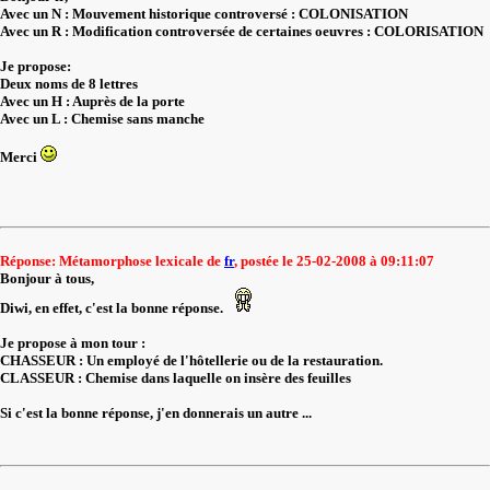
Avec un N : Mouvement historique controversé : COLONISATION
Avec un R : Modification controversée de certaines oeuvres : COLORISATION
Je propose:
Deux noms de 8 lettres
Avec un H : Auprès de la porte
Avec un L : Chemise sans manche
Merci
Réponse: Métamorphose lexicale de
fr
, postée le 25-02-2008 à 09:11:07
Bonjour à tous,
Diwi, en effet, c'est la bonne réponse.
Je propose à mon tour :
CHASSEUR : Un employé de l'hôtellerie ou de la restauration.
CLASSEUR : Chemise dans laquelle on insère des feuilles
Si c'est la bonne réponse, j'en donnerais un autre ...