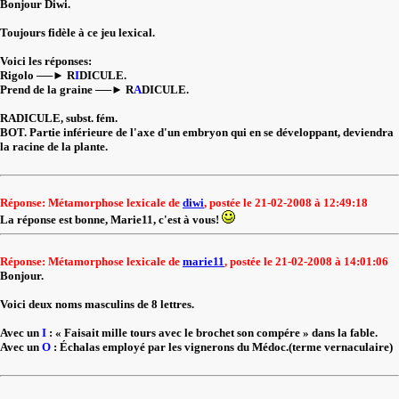
Bonjour Diwi.
Toujours fidèle à ce jeu lexical.
Voici les réponses:
Rigolo ──► R
I
DICULE.
Prend de la graine ──► R
A
DICULE.
RADICULE, subst. fém.
BOT. Partie inférieure de l'axe d'un embryon qui en se développant, deviendra
la racine de la plante.
Réponse: Métamorphose lexicale de
diwi
, postée le 21-02-2008 à 12:49:18
La réponse est bonne, Marie11, c'est à vous!
Réponse: Métamorphose lexicale de
marie11
, postée le 21-02-2008 à 14:01:06
Bonjour.
Voici deux noms masculins de 8 lettres.
Avec un
I
: « Faisait mille tours avec le brochet son compére » dans la fable.
Avec un
O
: Échalas employé par les vignerons du Médoc.(terme vernaculaire)