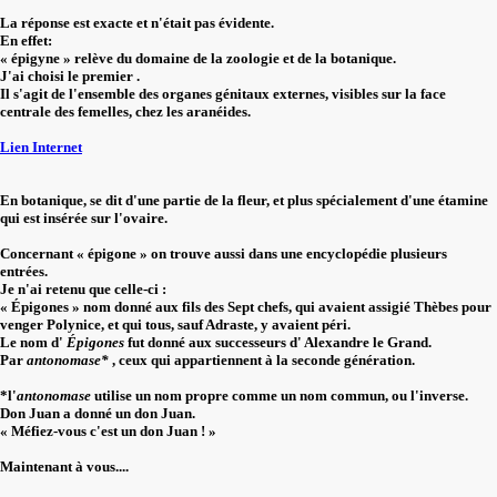
La réponse est exacte et n'était pas évidente.
En effet:
« épigyne » relève du domaine de la zoologie et de la botanique.
J'ai choisi le premier .
Il s'agit de l'ensemble des organes génitaux externes, visibles sur la face
centrale des femelles, chez les aranéides.
Lien Internet
En botanique, se dit d'une partie de la fleur, et plus spécialement d'une étamine
qui est insérée sur l'ovaire.
Concernant « épigone » on trouve aussi dans une encyclopédie plusieurs
entrées.
Je n'ai retenu que celle-ci :
« Épigones » nom donné aux fils des Sept chefs, qui avaient assigié Thèbes pour
venger Polynice, et qui tous, sauf Adraste, y avaient péri.
Le nom d'
Épigones
fut donné aux successeurs d' Alexandre le Grand.
Par
antonomase*
, ceux qui appartiennent à la seconde génération.
*l'
antonomase
utilise un nom propre comme un nom commun, ou l'inverse.
Don Juan a donné un don Juan.
« Méfiez-vous c'est un don Juan ! »
Maintenant à vous....