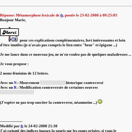
Réponse: Métamorphose lexicale de
fr
, postée le 23-02-2008 à 09:25:05
Bonjour Marie,
pour ces explications complémentaires, fort intéressantes et loin
d'être inutiles (je n'avais pas compris le lien entre "beur" et épigone ...)
Je me lance dans ce nouveau jeu, ne m'en voulez pas de quelques maladresses ...
Je vous propose :
2 noms féminins de 12 lettres.
Avec un
N
: Mouvement
(de population)
historique controversé
Avec un
R
: Modification controversée de certaines oeuvres
cinématographiques
(J'espère ne pas trop susciter la controverse, néanmoins ...)
-------------------
Modifié par
fr
le 24-02-2008 21:30
J'ai rajouté des indices (passez la souris sur les zones grisées, si vous le