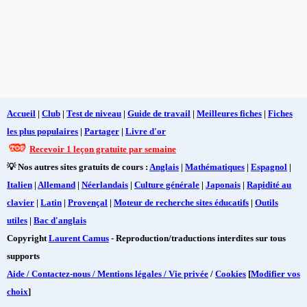
Accueil
|
Club
|
Test de niveau
|
Guide de travail
|
Meilleures fiches
|
Fiches
les plus populaires
|
Partager
|
Livre d'or
Recevoir 1 leçon gratuite par semaine
💡 Nos autres sites gratuits de cours :
Anglais
|
Mathématiques
|
Espagnol
|
Italien
|
Allemand
|
Néerlandais
|
Culture générale
|
Japonais
|
Rapidité au
clavier
|
Latin
|
Provençal
|
Moteur de recherche sites éducatifs
|
Outils
utiles
|
Bac d'anglais
Copyright
Laurent Camus
- Reproduction/traductions interdites sur tous
supports
Aide / Contactez-nous / Mentions légales / Vie privée
/
Cookies
[
Modifier vos
choix
]