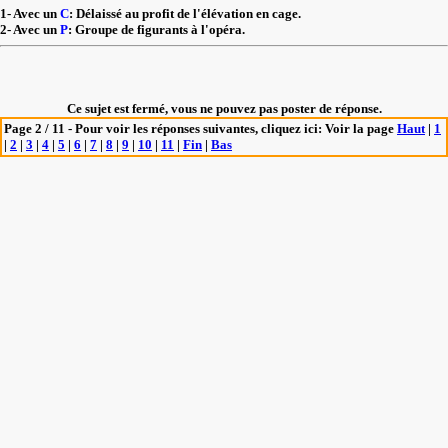
1- Avec un
C
: Délaissé au profit de l'élévation en cage.
2- Avec un
P
: Groupe de figurants à l'opéra.
Ce sujet est fermé, vous ne pouvez pas poster de réponse.
Page 2 / 11 - Pour voir les réponses suivantes, cliquez ici: Voir la page
Haut
|
1
|
2
|
3
|
4
|
5
|
6
|
7
|
8
|
9
|
10
|
11
|
Fin
|
Bas