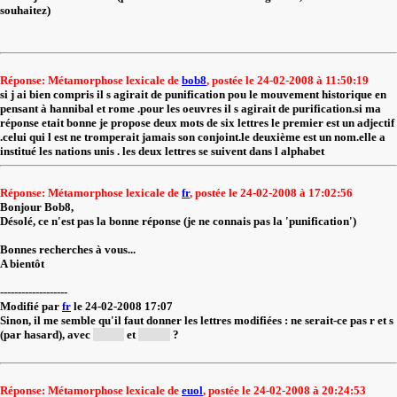
souhaitez)
Réponse: Métamorphose lexicale de
bob8
, postée le 24-02-2008 à 11:50:19
si j ai bien compris il s agirait de punification pou le mouvement historique en
pensant à hannibal et rome .pour les oeuvres il s agirait de purification.si ma
réponse etait bonne je propose deux mots de six lettres le premier est un adjectif
.celui qui l est ne tromperait jamais son conjoint.le deuxième est un nom.elle a
institué les nations unis . les deux lettres se suivent dans l alphabet
Réponse: Métamorphose lexicale de
fr
, postée le 24-02-2008 à 17:02:56
Bonjour Bob8,
Désolé, ce n'est pas la bonne réponse (je ne connais pas la 'punification')
Bonnes recherches à vous...
A bientôt
-------------------
Modifié par
fr
le 24-02-2008 17:07
Sinon, il me semble qu'il faut donner les lettres modifiées : ne serait-ce pas r et s
(par hasard), avec
chaste
et
charte
?
Réponse: Métamorphose lexicale de
euol
, postée le 24-02-2008 à 20:24:53