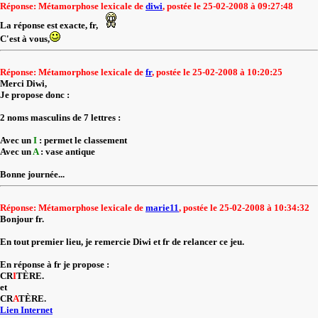
Réponse: Métamorphose lexicale de
diwi
, postée le 25-02-2008 à 09:27:48
La réponse est exacte, fr,
C'est à vous,
Réponse: Métamorphose lexicale de
fr
, postée le 25-02-2008 à 10:20:25
Merci Diwi,
Je propose donc :
2 noms masculins de 7 lettres :
Avec un
I
: permet le classement
Avec un
A
: vase antique
Bonne journée...
Réponse: Métamorphose lexicale de
marie11
, postée le 25-02-2008 à 10:34:32
Bonjour fr.
En tout premier lieu, je remercie Diwi et fr de relancer ce jeu.
En réponse à fr je propose :
CR
I
TÈRE.
et
CR
A
TÈRE.
Lien Internet