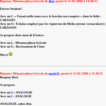
Réponse: Métamorphose lexicale de
diwi
, postée le 21-02-2008 à 14:38:12
Encore bonjour!
Avec un I : « Faisait mille tours avec le brochet son compére » dans la fable :
CARASSIN
Avec un O : Échalas employé par les vignerons du Médoc.(terme vernaculaire):
CARASSON
Je propose deux mots de 8 lettres
Avec un L : Métamorphose lexicale
Avec un G : Ravissement de l'âme
Merci
Réponse: Métamorphose lexicale de
marie11
, postée le 21-02-2008 à 15:38:11
Bonjour Diwi.
Je propose:
Avec un
G
: ANA
G
OGIE
Avec un
L
: ANA
L
OGIE
ANAGOGIE, subst. fém.