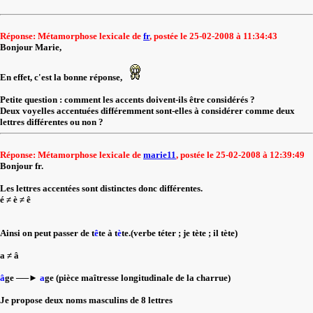
Réponse: Métamorphose lexicale de
fr
, postée le 25-02-2008 à 11:34:43
Bonjour Marie,
En effet, c'est la bonne réponse,
Petite question : comment les accents doivent-ils être considérés ?
Deux voyelles accentuées différemment sont-elles à considérer comme deux
lettres différentes ou non ?
Réponse: Métamorphose lexicale de
marie11
, postée le 25-02-2008 à 12:39:49
Bonjour fr.
Les lettres accentées sont distinctes donc différentes.
é ≠ è ≠ ê
Ainsi on peut passer de t
ê
te à t
è
te.(verbe téter ; je tète ; il tète)
a ≠ â
â
ge ──►
a
ge (pièce maîtresse longitudinale de la charrue)
Je propose deux noms masculins de 8 lettres