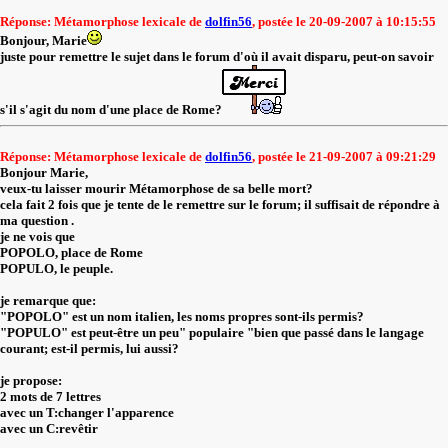
Réponse: Métamorphose lexicale de
dolfin56
, postée le 20-09-2007 à 10:15:55
Bonjour, Marie
juste pour remettre le sujet dans le forum d'où il avait disparu, peut-on savoir
s'il s'agit du nom d'une place de Rome?
Réponse: Métamorphose lexicale de
dolfin56
, postée le 21-09-2007 à 09:21:29
Bonjour Marie,
veux-tu laisser mourir Métamorphose de sa belle mort?
cela fait 2 fois que je tente de le remettre sur le forum; il suffisait de répondre à
ma question .
je ne vois que
POPOLO, place de Rome
POPULO, le peuple.
je remarque que:
"POPOLO" est un nom italien, les noms propres sont-ils permis?
"POPULO" est peut-être un peu" populaire "bien que passé dans le langage
courant; est-il permis, lui aussi?
je propose:
2 mots de 7 lettres
avec un T:changer l'apparence
avec un C:revêtir