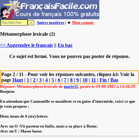
Autres matières
| 🔸
Mon compte
Métamorphose lexicale (2)
<< Apprendre le français
||
En bas
Ce sujet est fermé. Vous ne pouvez pas poster de réponse.
Page 2 / 11 - Pour voir les réponses suivantes, cliquez ici: Voir la
page
Haut
|
1
|
2
|
3
|
4
|
5
|
6
|
7
|
8
|
9
|
10
|
11
|
Fin
|
Bas
Réponse: Métamorphose lexicale de
marie11
, postée le 19-09-2007 à 14:36:29
Bonjour.
En attendant que Camomille se manifeste et en guise d'intermède, voici ce que
je vous propose :
Deux noms de 6 (six) lettres.
Avec un O :Vit partout en Italie, mais a sa place à Rome.
Avec un U : Masse basse.