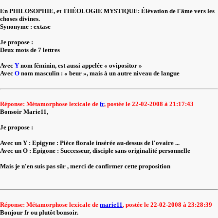
En PHILOSOPHIE, et THÉOLOGIE MYSTIQUE: Élévation de l'âme vers les
choses divines.
Synonyme : extase
Je propose :
Deux mots de 7 lettres
Avec
Y
nom féminin, est aussi appelée « ovipositor »
Avec
O
nom masculin : « beur », mais à un autre niveau de langue
Réponse: Métamorphose lexicale de
fr
, postée le 22-02-2008 à 21:17:43
Bonsoir Marie11,
Je propose :
Avec un Y : Epigyne : Pièce florale insérée au-dessus de l'ovaire ...
Avec un O : Epigone : Successeur, disciple sans originalité personnelle
Mais je n'en suis pas sûr , merci de confirmer cette proposition
Réponse: Métamorphose lexicale de
marie11
, postée le 22-02-2008 à 23:28:39
Bonjour fr ou plutôt bonsoir.