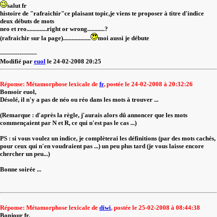
salut fr
histoire de "rafraichir"ce plaisant topic,je viens te proposer à titre d'indice
deux débuts de mots
neo et reo..............right or wrong............?
(rafraichir sur la page)...................
moi aussi je débute
-------------------
Modifié par
euol
le 24-02-2008 20:25
Réponse: Métamorphose lexicale de
fr
, postée le 24-02-2008 à 20:32:26
Bonsoir euol,
Désolé, il n'y a pas de néo ou réo dans les mots à trouver ...
(Remarque : d'après la règle, j'aurais alors dû annoncer que les mots
commençaient par N et R, ce qui n'est pas le cas ...)
PS : si vous voulez un indice, je complèterai les définitions (par des mots cachés,
pour ceux qui n'en voudraient pas ...) un peu plus tard (je vous laisse encore
chercher un peu...)
Bonne soirée ...
Réponse: Métamorphose lexicale de
diwi
, postée le 25-02-2008 à 08:44:38
Bonjour fr,