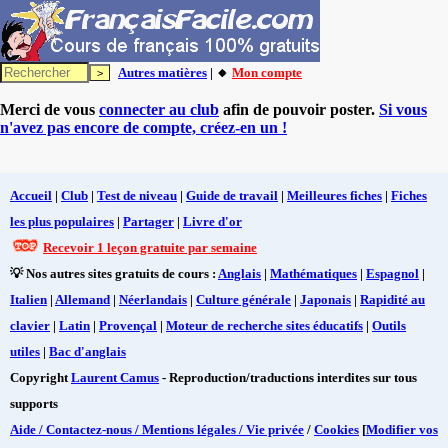
Autres matières
| 🔸
Mon compte
Merci de vous
connecter au club
afin de pouvoir poster.
Si vous
n'avez pas encore de compte, créez-en un !
Accueil
|
Club
|
Test de niveau
|
Guide de travail
|
Meilleures fiches
|
Fiches
les plus populaires
|
Partager
|
Livre d'or
Recevoir 1 leçon gratuite par semaine
💡 Nos autres sites gratuits de cours :
Anglais
|
Mathématiques
|
Espagnol
|
Italien
|
Allemand
|
Néerlandais
|
Culture générale
|
Japonais
|
Rapidité au
clavier
|
Latin
|
Provençal
|
Moteur de recherche sites éducatifs
|
Outils
utiles
|
Bac d'anglais
Copyright
Laurent Camus
- Reproduction/traductions interdites sur tous
supports
Aide / Contactez-nous / Mentions légales / Vie privée
/
Cookies
[
Modifier vos