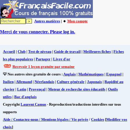
Autres matières
| 🔸
Mon compte
Merci de vous connecter. Please log in.
Accueil
|
Club
|
Test de niveau
|
Guide de travail
|
Meilleures fiches
|
Fiches
les plus populaires
|
Partager
|
Livre d'or
Recevoir 1 leçon gratuite par semaine
💡 Nos autres sites gratuits de cours :
Anglais
|
Mathématiques
|
Espagnol
|
Italien
|
Allemand
|
Néerlandais
|
Culture générale
|
Japonais
|
Rapidité au
clavier
|
Latin
|
Provençal
|
Moteur de recherche sites éducatifs
|
Outils
utiles
|
Bac d'anglais
Copyright
Laurent Camus
- Reproduction/traductions interdites sur tous
supports
Aide / Contactez-nous / Mentions légales / Vie privée
/
Cookies
[
Modifier vos
choix
]