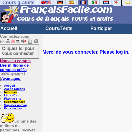
Cours gratuits
Accueil
Cours/Tests
Participer
Connectez-vous !
Cliquez ici pour
Merci de vous connecter. Please log in.
vous connecter
Nouveau compte
Des millions de
comptes créés
100% gratuit !
[
Avantages
]
Accueil
Accès rapides
Imprimer
Livre d'or
Plan du site
Recommander
Signaler un bug
Faire un lien
Comme des
milliers de
personnes, recevez