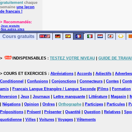
gratuitement
chaque
semaine
une leçon
de français !
> Recommandés:
-
Jeux gratuits
-
Nos autres sites
Cours gratuits
>
INDISPENSABLES :
TESTEZ VOTRE NIVEAU
|
GUIDE DE TRAVAI
> COURS ET EXERCICES :
Abréviations
|
Accords
|
Adjectifs
|
Adverbes
Conditionnel
|
Confusions
|
Conjonctions
|
Connecteurs
|
Contes
|
Contr
amis
|
Français Langue Etrangère / Langue Seconde
|
Films
|
Formation
Inversion
|
Jeux
|
Journaux
|
Lettre manquante
|
Littérature
|
Magasin
|
M
|
Négations
|
Opinion
|
Ordres
|
Orthographe
|
Participes
|
Particules
|
P
Prépositions
|
Présent
|
Présenter
|
Quantité
|
Question
|
Relatives
|
Spo
quotidienne
|
Villes
|
Voitures
|
Voyages
|
Vêtements