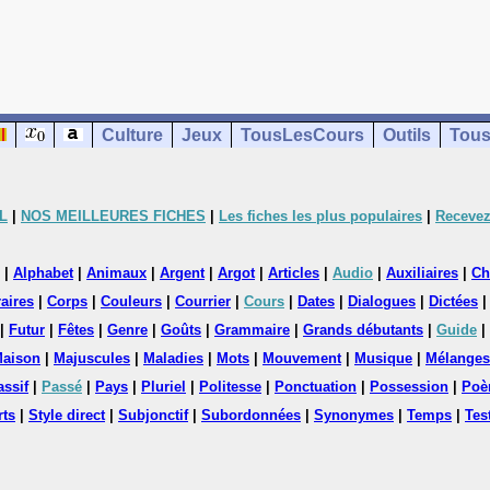
Culture
Jeux
TousLesCours
Outils
Tous
L
|
NOS MEILLEURES FICHES
|
Les fiches les plus populaires
|
Recevez
|
Alphabet
|
Animaux
|
Argent
|
Argot
|
Articles
|
Audio
|
Auxiliaires
|
Ch
aires
|
Corps
|
Couleurs
|
Courrier
|
Cours
|
Dates
|
Dialogues
|
Dictées
|
Futur
|
Fêtes
|
Genre
|
Goûts
|
Grammaire
|
Grands débutants
|
Guide
|
aison
|
Majuscules
|
Maladies
|
Mots
|
Mouvement
|
Musique
|
Mélanges
assif
|
Passé
|
Pays
|
Pluriel
|
Politesse
|
Ponctuation
|
Possession
|
Poè
rts
|
Style direct
|
Subjonctif
|
Subordonnées
|
Synonymes
|
Temps
|
Tes