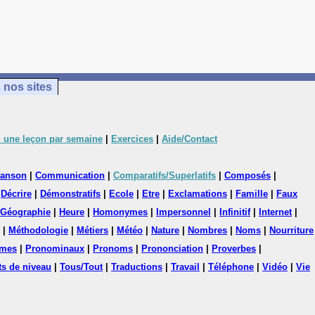
 nos sites
 une leçon par semaine
|
Exercices
|
Aide/Contact
anson
|
Communication
|
Comparatifs/Superlatifs
|
Composés
|
|
Décrire
|
Démonstratifs
|
Ecole
|
Etre
|
Exclamations
|
Famille
|
Faux
Géographie
|
Heure
|
Homonymes
|
Impersonnel
|
Infinitif
|
Internet
|
|
Méthodologie
|
Métiers
|
Météo
|
Nature
|
Nombres
|
Noms
|
Nourriture
mes
|
Pronominaux
|
Pronoms
|
Prononciation
|
Proverbes
|
ts de niveau
|
Tous/Tout
|
Traductions
|
Travail
|
Téléphone
|
Vidéo
|
Vie