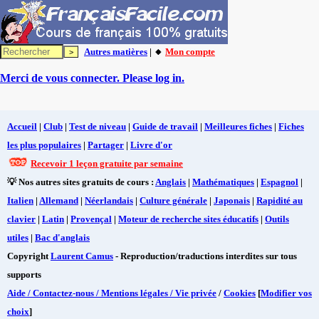
Autres matières
| 🔸
Mon compte
Merci de vous connecter. Please log in.
Accueil
|
Club
|
Test de niveau
|
Guide de travail
|
Meilleures fiches
|
Fiches
les plus populaires
|
Partager
|
Livre d'or
Recevoir 1 leçon gratuite par semaine
💡 Nos autres sites gratuits de cours :
Anglais
|
Mathématiques
|
Espagnol
|
Italien
|
Allemand
|
Néerlandais
|
Culture générale
|
Japonais
|
Rapidité au
clavier
|
Latin
|
Provençal
|
Moteur de recherche sites éducatifs
|
Outils
utiles
|
Bac d'anglais
Copyright
Laurent Camus
- Reproduction/traductions interdites sur tous
supports
Aide / Contactez-nous / Mentions légales / Vie privée
/
Cookies
[
Modifier vos
choix
]