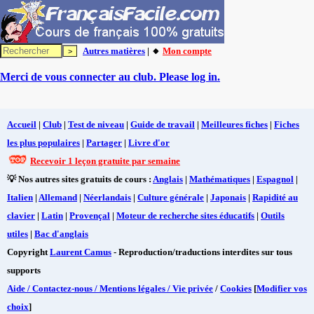
Autres matières
| 🔸
Mon compte
Merci de vous connecter au club. Please log in.
Accueil
|
Club
|
Test de niveau
|
Guide de travail
|
Meilleures fiches
|
Fiches
les plus populaires
|
Partager
|
Livre d'or
Recevoir 1 leçon gratuite par semaine
💡 Nos autres sites gratuits de cours :
Anglais
|
Mathématiques
|
Espagnol
|
Italien
|
Allemand
|
Néerlandais
|
Culture générale
|
Japonais
|
Rapidité au
clavier
|
Latin
|
Provençal
|
Moteur de recherche sites éducatifs
|
Outils
utiles
|
Bac d'anglais
Copyright
Laurent Camus
- Reproduction/traductions interdites sur tous
supports
Aide / Contactez-nous / Mentions légales / Vie privée
/
Cookies
[
Modifier vos
choix
]