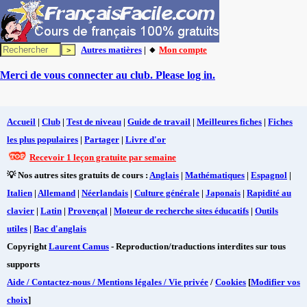
Autres matières
| 🔸
Mon compte
Merci de vous connecter au club. Please log in.
Accueil
|
Club
|
Test de niveau
|
Guide de travail
|
Meilleures fiches
|
Fiches
les plus populaires
|
Partager
|
Livre d'or
Recevoir 1 leçon gratuite par semaine
💡 Nos autres sites gratuits de cours :
Anglais
|
Mathématiques
|
Espagnol
|
Italien
|
Allemand
|
Néerlandais
|
Culture générale
|
Japonais
|
Rapidité au
clavier
|
Latin
|
Provençal
|
Moteur de recherche sites éducatifs
|
Outils
utiles
|
Bac d'anglais
Copyright
Laurent Camus
- Reproduction/traductions interdites sur tous
supports
Aide / Contactez-nous / Mentions légales / Vie privée
/
Cookies
[
Modifier vos
choix
]