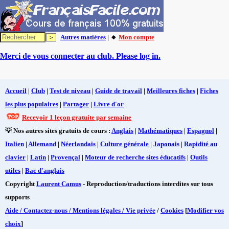
Autres matières
| 🔸
Mon compte
Merci de vous connecter au club. Please log in.
Accueil
|
Club
|
Test de niveau
|
Guide de travail
|
Meilleures fiches
|
Fiches
les plus populaires
|
Partager
|
Livre d'or
Recevoir 1 leçon gratuite par semaine
💡 Nos autres sites gratuits de cours :
Anglais
|
Mathématiques
|
Espagnol
|
Italien
|
Allemand
|
Néerlandais
|
Culture générale
|
Japonais
|
Rapidité au
clavier
|
Latin
|
Provençal
|
Moteur de recherche sites éducatifs
|
Outils
utiles
|
Bac d'anglais
Copyright
Laurent Camus
- Reproduction/traductions interdites sur tous
supports
Aide / Contactez-nous / Mentions légales / Vie privée
/
Cookies
[
Modifier vos
choix
]