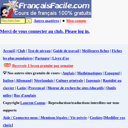
Autres matières
| 🔸
Mon compte
Merci de vous connecter au club. Please log in.
Accueil
|
Club
|
Test de niveau
|
Guide de travail
|
Meilleures fiches
|
Fiches
les plus populaires
|
Partager
|
Livre d'or
Recevoir 1 leçon gratuite par semaine
💡 Nos autres sites gratuits de cours :
Anglais
|
Mathématiques
|
Espagnol
|
Italien
|
Allemand
|
Néerlandais
|
Culture générale
|
Japonais
|
Rapidité au
clavier
|
Latin
|
Provençal
|
Moteur de recherche sites éducatifs
|
Outils
utiles
|
Bac d'anglais
Copyright
Laurent Camus
- Reproduction/traductions interdites sur tous
supports
Aide / Contactez-nous / Mentions légales / Vie privée
/
Cookies
[
Modifier vos
choix
]