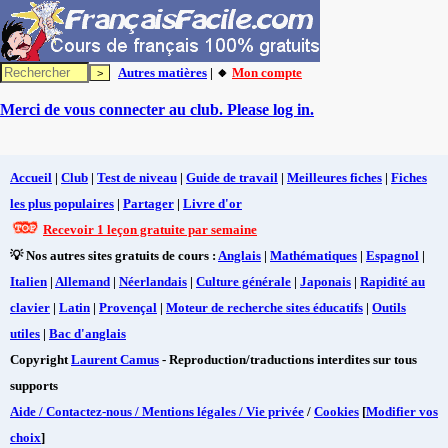
Autres matières
| 🔸
Mon compte
Merci de vous connecter au club. Please log in.
Accueil
|
Club
|
Test de niveau
|
Guide de travail
|
Meilleures fiches
|
Fiches
les plus populaires
|
Partager
|
Livre d'or
Recevoir 1 leçon gratuite par semaine
💡 Nos autres sites gratuits de cours :
Anglais
|
Mathématiques
|
Espagnol
|
Italien
|
Allemand
|
Néerlandais
|
Culture générale
|
Japonais
|
Rapidité au
clavier
|
Latin
|
Provençal
|
Moteur de recherche sites éducatifs
|
Outils
utiles
|
Bac d'anglais
Copyright
Laurent Camus
- Reproduction/traductions interdites sur tous
supports
Aide / Contactez-nous / Mentions légales / Vie privée
/
Cookies
[
Modifier vos
choix
]