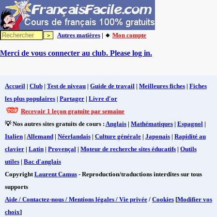
Autres matières
| 🔸
Mon compte
Merci de vous connecter au club. Please log in.
Accueil
|
Club
|
Test de niveau
|
Guide de travail
|
Meilleures fiches
|
Fiches
les plus populaires
|
Partager
|
Livre d'or
Recevoir 1 leçon gratuite par semaine
💡 Nos autres sites gratuits de cours :
Anglais
|
Mathématiques
|
Espagnol
|
Italien
|
Allemand
|
Néerlandais
|
Culture générale
|
Japonais
|
Rapidité au
clavier
|
Latin
|
Provençal
|
Moteur de recherche sites éducatifs
|
Outils
utiles
|
Bac d'anglais
Copyright
Laurent Camus
- Reproduction/traductions interdites sur tous
supports
Aide / Contactez-nous / Mentions légales / Vie privée
/
Cookies
[
Modifier vos
choix
]