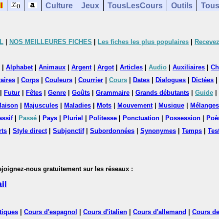
Culture
Jeux
TousLesCours
Outils
Tous
L
|
NOS MEILLEURES FICHES
|
Les fiches les plus populaires
|
Recevez
|
Alphabet
|
Animaux
|
Argent
|
Argot
|
Articles
|
Audio
|
Auxiliaires
|
Ch
aires
|
Corps
|
Couleurs
|
Courrier
|
Cours
|
Dates
|
Dialogues
|
Dictées
|
Futur
|
Fêtes
|
Genre
|
Goûts
|
Grammaire
|
Grands débutants
|
Guide
|
aison
|
Majuscules
|
Maladies
|
Mots
|
Mouvement
|
Musique
|
Mélanges
assif
|
Passé
|
Pays
|
Pluriel
|
Politesse
|
Ponctuation
|
Possession
|
Poè
rts
|
Style direct
|
Subjonctif
|
Subordonnées
|
Synonymes
|
Temps
|
Tes
nez-nous gratuitement sur les réseaux :
il
tiques
|
Cours d'espagnol
|
Cours d'italien
|
Cours d'allemand
|
Cours de