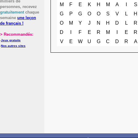
milliers de
M
F
E
K
H
M
A
I
S
personnes, recevez
gratuitement
chaque
G
P
G
O
O
S
V
L
H
semaine
une leçon
O
M
Y
J
N
H
D
L
R
de français !
D
I
F
E
R
M
I
E
R
> Recommandés:
-
Jeux gratuits
V
E
W
U
G
C
D
R
A
-
Nos autres sites