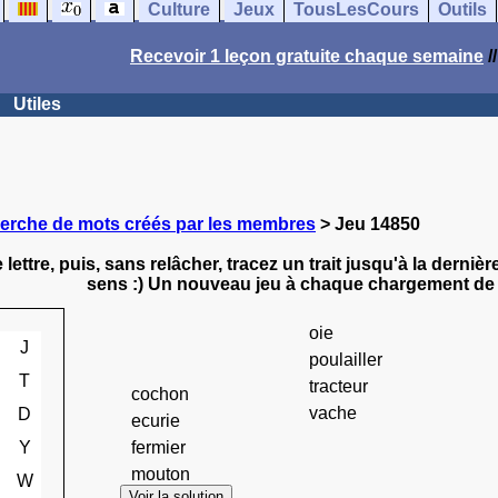
Culture
Jeux
TousLesCours
Outils
Recevoir 1 leçon gratuite chaque semaine
/
Utiles
erche de mots créés par les membres
> Jeu 14850
 lettre, puis, sans relâcher, tracez un trait jusqu'à la dernièr
sens :) Un nouveau jeu à chaque chargement de 
oie
J
poulailler
T
tracteur
cochon
vache
D
ecurie
Y
fermier
mouton
W
Voir la solution