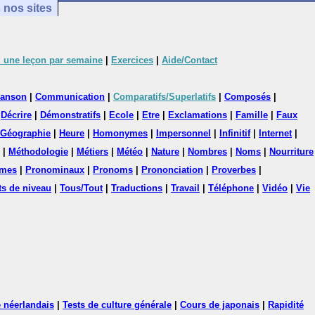
 nos sites
 une leçon par semaine
|
Exercices
|
Aide/Contact
anson
|
Communication
|
Comparatifs/Superlatifs
|
Composés
|
|
Décrire
|
Démonstratifs
|
Ecole
|
Etre
|
Exclamations
|
Famille
|
Faux
Géographie
|
Heure
|
Homonymes
|
Impersonnel
|
Infinitif
|
Internet
|
|
Méthodologie
|
Métiers
|
Météo
|
Nature
|
Nombres
|
Noms
|
Nourriture
mes
|
Pronominaux
|
Pronoms
|
Prononciation
|
Proverbes
|
ts de niveau
|
Tous/Tout
|
Traductions
|
Travail
|
Téléphone
|
Vidéo
|
Vie
 néerlandais
|
Tests de culture générale
|
Cours de japonais
|
Rapidité