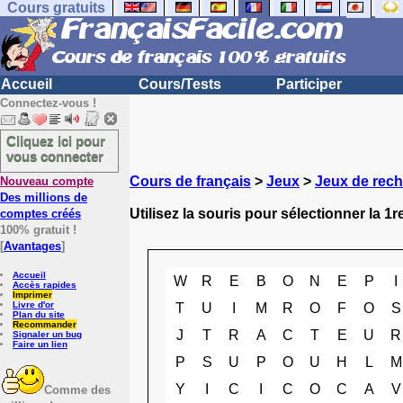
Cours gratuits
Accueil
Cours/Tests
Participer
Connectez-vous !
Cliquez ici pour
vous connecter
Cours de français
>
Jeux
>
Jeux de rech
Nouveau compte
Des millions de
Utilisez la souris pour sélectionner la 1re
comptes créés
100% gratuit !
[
Avantages
]
Accueil
W
R
E
B
O
N
E
P
I
Accès rapides
Imprimer
Livre d'or
T
U
I
M
R
O
F
O
S
Plan du site
Recommander
J
T
R
A
C
T
E
U
R
Signaler un bug
Faire un lien
P
S
U
P
O
U
H
L
M
Y
I
C
I
C
O
C
A
V
Comme des