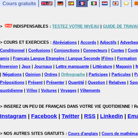
Cours gratuits
>
INDISPENSABLES :
TESTEZ VOTRE NIVEAU
|
GUIDE DE TRAVAI
> COURS ET EXERCICES :
Abréviations
|
Accords
|
Adjectifs
|
Adverbes
Conditionnel
|
Confusions
|
Conjonctions
|
Connecteurs
|
Contes
|
Contr
amis
|
Français Langue Etrangère / Langue Seconde
|
Films
|
Formation
Inversion
|
Jeux
|
Journaux
|
Lettre manquante
|
Littérature
|
Magasin
|
M
|
Négations
|
Opinion
|
Ordres
|
Orthographe
|
Participes
|
Particules
|
P
Prépositions
|
Présent
|
Présenter
|
Quantité
|
Question
|
Relatives
|
Spo
quotidienne
|
Villes
|
Voitures
|
Voyages
|
Vêtements
> INSEREZ UN PEU DE FRANÇAIS DANS VOTRE VIE QUOTIDIENNE ! Rejoig
Instagram
|
Facebook
|
Twitter
|
RSS
|
Linkedin
|
Ema
> NOS AUTRES SITES GRATUITS :
Cours d'anglais
|
Cours de mathéma