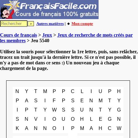
Autres matières
| 🔸
Mon compte
Cours de français
>
Jeux
>
Jeux de recherche de mots créés par
les membres
> Jeu 5540
Utilisez la souris pour sélectionner la 1re lettre, puis, sans relâcher,
tracez un trait jusqu'à la dernière lettre. Si ce n'est pas possible, il
n'y a pas de mot dans ce sens :) Un nouveau jeu à chaque
chargement de la page.
N
Y
T
M
P
P
C
L
I
U
P
H
P
A
S
I
F
P
S
E
N
M
T
Y
I
P
T
Y
W
S
S
U
N
T
Y
G
S
N
V
I
O
U
O
H
L
E
G
N
K
A
N
N
O
I
P
M
A
H
C
W