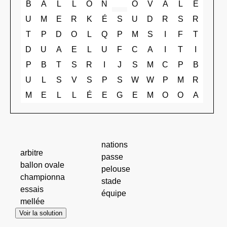
B
A
L
L
O
N
O
V
A
L
E
U
M
E
R
K
É
S
U
D
R
S
R
T
P
D
O
L
Q
P
M
S
I
F
T
D
U
A
E
L
U
F
C
A
I
T
I
P
B
T
S
R
I
J
S
M
C
P
B
U
L
S
V
S
P
S
W
W
P
M
R
M
E
L
L
É
E
G
E
M
O
O
A
nations
arbitre
passe
ballon ovale
pelouse
championna
stade
essais
équipe
mellée
Voir la solution